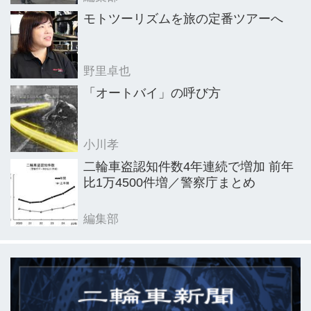
モトツーリズムを旅の定番ツアーへ
野里卓也
「オートバイ」の呼び方
小川孝
二輪車盗認知件数4年連続で増加 前年
比1万4500件増／警察庁まとめ
編集部