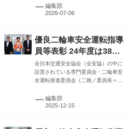
な活躍をみせた二推認定二輪車安全運
編集部
転指導員等を称える「優良二輪車安全
運転指導員等表彰」の受賞者を決定。
２０２５年度受賞者は３７都道府県か
ら４２名で、各地では表彰の伝達が行
優良二輪車安全運転指導
われている。
員等表彰 24年度は38都
道府県から45名／全安
全日本交通安全協会（全安協）の中に
協二推
設置されている専門委員会・二輪車安
全運転推進委員会（二推／委員長＝入
谷誠専務理事）は、顕著な活躍をみせ
た二推認定二輪車安全運転指導員等を
編集部
称える「優良二輪車安全運転指導員等
表彰」の受賞者を決定。2024年度受賞
者は38都道府県から45名で、受賞者が