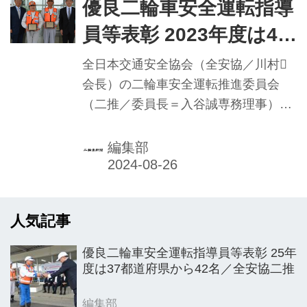
いる都道府県二輪車安全運転推進委員
優良二輪車安全運転指導
会では表彰伝達が行われた。
員等表彰 2023年度は41
人／全安協二推
全日本交通安全協会（全安協／川村
会長）の二輪車安全運転推進委員会
（二推／委員長＝入谷誠専務理事）
は、顕著な活躍をみせた二推認定二輪
車安全運転指導員等を称える「優良二
編集部
輪車安全運転指導員等表彰」の2023年
度受賞者41人を決定した。
人気記事
優良二輪車安全運転指導員等表彰 25年
度は37都道府県から42名／全安協二推
編集部