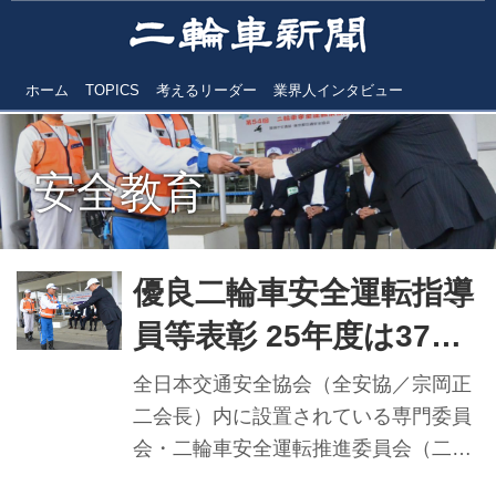
ホーム
TOPICS
考えるリーダー
業界人インタビュー
安全教育
優良二輪車安全運転指導
員等表彰 25年度は37都
道府県から42名／全安
全日本交通安全協会（全安協／宗岡正
協二推
二会長）内に設置されている専門委員
会・二輪車安全運転推進委員会（二推
／委員長＝入谷誠専務理事）は、顕著