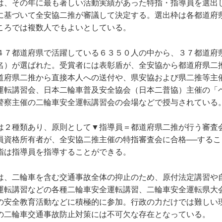
は、その年に最も著しい活動実績があった特指・指導員を選出
に基づいて全安協二推が審議して決定する。選出枠は各都道府
ころでは複数人でもよいとしている。
４７都道府県で活躍している６３５０人の中から、３７都道府
名）が選ばれた。受賞者には表彰盾が、全安協から都道府県二
道府県二推から直接本人への送付や、県安協および県二推等主
運転講習会、日本二輪車普及安全協会（日本二普協）主催の「
警察主催の二輪車安全運転講習会の会場などで授与されている
は２種類あり、原則として▼指導員＝都道府県二推が行う審査
員資格所有者が、全安協二推主催の特指審査会に合格──するこ
指は指導員を指導することができる。
は、二輪車を含む交通事故全体の抑止のため、原付法定講習や
運転講習などの各種二輪車安全運転講習、二輪車安全運転県大
の安全教育活動などに積極的に参加。行政の力だけでは難しい
の二輪車交通事故防止対策には不可欠な存在となっている。