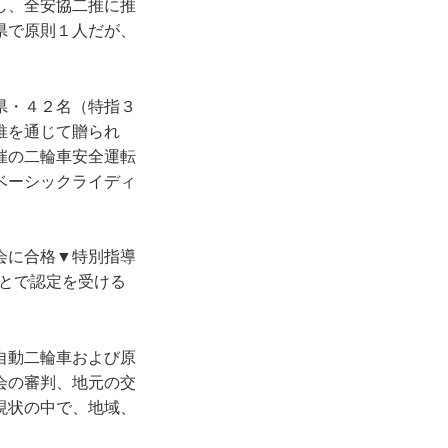
し、全安協二推に推
県で原則１人だが、
県・４２名（特指３
推を通じて贈られ
催の二輪車安全運転
ベーシックライディ
。
会に合格▼特別指導
とで認定を受ける
自動二輪車および原
会の審判、地元の交
現状の中で、地域、