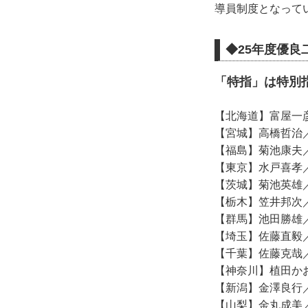
導員制度となって
◆25年度優
「特指」は特別
【北海道】富屋一
【宮城】高橋哲治
【福島】菊池康夫
【東京】水戸喜孝
【茨城】菊池英雄
【栃木】笠井邦次
【群馬】池田勝雄
【埼玉】佐藤直毅
【千葉】佐藤克哉
【神奈川】植田か
【新潟】金澤良行
【山梨】金丸成美