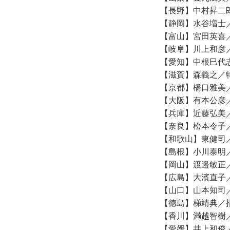
【長野】中村昇二
【静岡】水谷増士
【富山】宮田英喜
【岐阜】川上和彦
【愛知】中根巳代
【滋賀】森義之／
【京都】橋口雅美
【大阪】有本公彦
【兵庫】近藤弘美
【奈良】松本令子
【和歌山】東健司
【島根】小川泰明
【岡山】渡邉敏正
【広島】大濱直子
【山口】山本知司
【徳島】梯靖典／
【香川】満越智樹
【愛媛】井上和俊