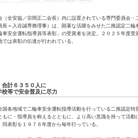
会（全安協／宗岡正二会長）内に設置されている専門委員会・
員長＝入谷誠専務理事）は、顕著な活躍をみせた二推認定二輪
輪車安全運転指導員等表彰」の受賞者を決定。２０２５年度受
地では表彰の伝達が行われている。
、合計６３５０人に
学校等で安全普及に尽力
全国各地域で二輪車安全運転指導活動を行っている二推認定特
ともに・指導員を称えるとともに、より高い意識を持って活動
、同表彰を１９７６年度から毎年行っている。