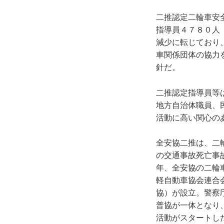
二推認定二輪車安
指導員４７８０人
減少に転じており
車関係団体の協力
針だ。
二推認定指導員等
地方自治体職員、
活動に高い関心の
全安協二推は、二
の交通事故死亡事
年、全安協の二輪
軽自動車協会連合
協）が設立。警察
普協が一体となり
活動がスタートし