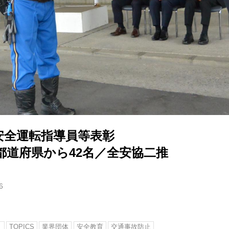
安全運転指導員等表彰
7都道府県から42名／全安協二推
6
ト
TOPICS
業界団体
安全教育
交通事故防止