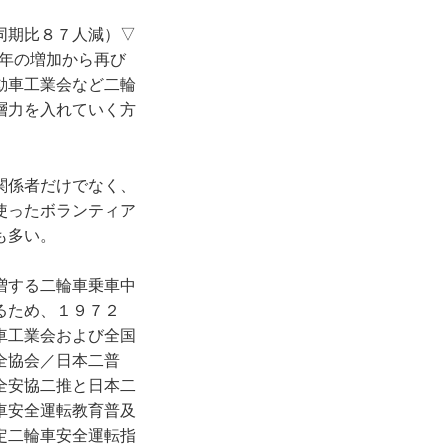
同期比８７人減）▽
年の増加から再び
動車工業会など二輪
層力を入れていく方
関係者だけでなく、
使ったボランティア
も多い。
増する二輪車乗車中
るため、１９７２
車工業会および全国
全協会／日本二普
全安協二推と日本二
車安全運転教育普及
定二輪車安全運転指