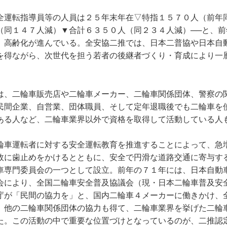
全運転指導員等の人員は２５年末年在▽特指１５７０人（前年
（同１４７人減）▼合計６３５０人（同２３４人減）──と、前
、高齢化が進んでいる。全安協二推では、日本二普協や日本自
を得ながら、次世代を担う若者の後継者づくり・育成により一
は、二輪車販売店や二輪車メーカー、二輪車関係団体、警察の
民間企業、自営業、団体職員、そして定年退職後でも二輪車を
ある人など、二輪車業界以外で資格を取得して活動している人
輪車運転者に対する安全運転教育を推進することによって、急
故に歯止めをかけるとともに、安全で円滑な道路交通に寄与す
車専門委員会の一つとして設立。前年の７１年には、日本自動
会により、全国二輪車安全普及協議会（現・日本二輪車普及安
庁が「民間の協力を」と、国内二輪車４メーカーに働きかけ、
、他の二輪車関係団体の協力も得て、二輪車業界を挙げた二輪
た。この活動の中で重要な位置づけとなっているのが、二推認