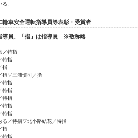
いる。
良二輪車安全運転指導員等表彰・受賞者
指導員、「指」は指導員 ※敬称略
彦／特指
／特指
／指
／指▽三浦慎司／指
／特指
／特指
／特指
／特指
／特指
おる／特指▽北小路結花／特指
／指
／特指