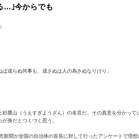
る…｣今からでも
5
ねば成らぬ何事も、成さぬは人の為さぬなりけり」
上杉鷹山（うえすぎようざん）の名言だ。その真意を分かって
わが身だとつくづく思う。
に読売新聞が全国の自治体の首長に対して行ったアンケートで理