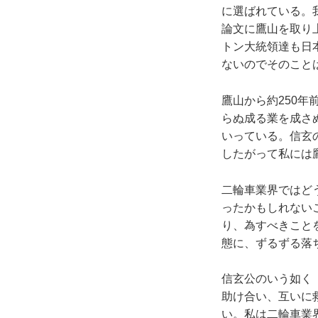
に選ばれている。
論文に鷹山を取り
トン大統領達も日
ないのでそのこと
鷹山から約250
らぬ成る業を成さ
いっている。信玄
したがって私には
二輪車業界ではど
ったかもしれない
り、為すべきこと
態に、ずるずる落
信玄公のいう如く
助け合い、互いに
い。私は二輪車業