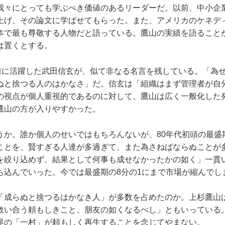
我々にとっても学ぶべき価値のあるリーダーだ。以前、中小企
上げ、その論文に学ばせてもらった。また、アメリカのケネデ
本で最も尊敬する人物だと語っている。鷹山の実績を語ること
は置くとする。
年前に活躍した武田信玄が、似て非なる名言を残している。「為
ぬと捨つる人のはかなさ」だ。信玄は「組織はまず管理者が自
の視点が個人重視的であるのに対して、鷹山は広く一般化した
鷹山の方が入りやすかった。
うか。誰か個人のせいではもちろんないが、80年代初頭の最盛
ことを、賢すぎる人達が多過ぎて、また為さねばならぬことが
を絞り込めず、結果として何事も成せなかったかの如く」一貫
ち込んでいった。今では最盛期の8分の1にまで市場が縮んでし
「成らぬと捨つるはかなき人」が多数を占めたのか。上杉鷹山
救い合う頼もしきこと、朋友の如くなるべし」ともいっている
界の「一村」が頼もしく再生することを念じてやまない。