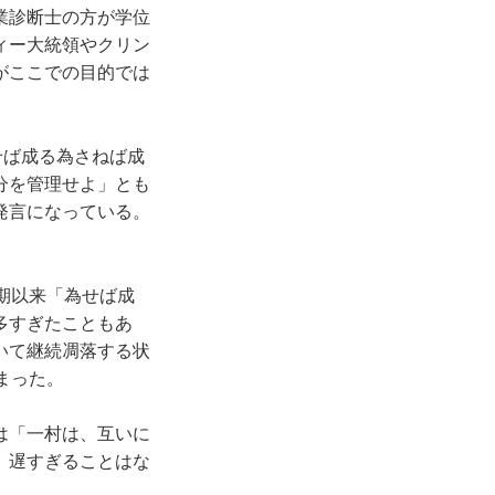
業診断士の方が学位
ィー大統領やクリン
がここでの目的では
せば成る為さねば成
分を管理せよ」とも
発言になっている。
期以来「為せば成
多すぎたこともあ
いて継続凋落する状
まった。
は「一村は、互いに
。遅すぎることはな