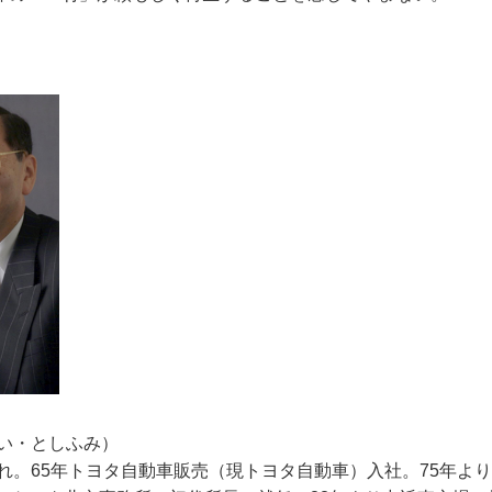
くい・としふみ）
まれ。65年トヨタ自動車販売（現トヨタ自動車）入社。75年よ