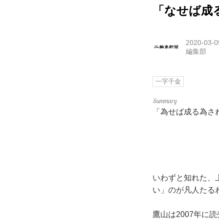
「なせば成
2020-03-0
編集部
一字千金
「為せば成る為さ
いわずと知れた、
い」のが凡人たる
鷹山は2007年