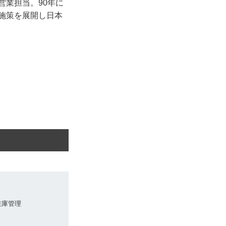
営業担当。90年に
の施策を展開し日本
在庫管理