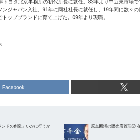
年トヨタ北京事務所の初代所長に就任。83年より中近東市場で
ソンジャパン入社、91年に同社社長に就任し、19年間に数々
でトップブランドに育て上げた。09年より現職。
5
Facebook
ランドの創造」いかに行うか
原点回帰の販売店管理② 