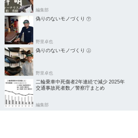
編集部
偽りのないモノづくり ㊦
野里卓也
偽りのないモノづくり ㊤
野里卓也
二輪乗車中死傷者2年連続で減少 2025年
交通事故死者数／警察庁まとめ
編集部