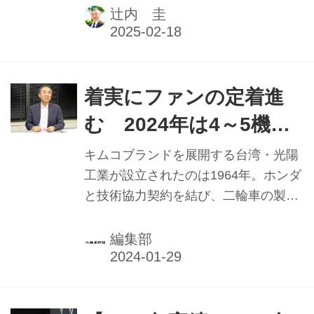
ては国内販売台数こそ前年並みだが、
辻内 圭
「ほぼ過去最高益は確実」であると11
月の段階で断言した。本記事は2025年
1月1日発行の本紙「新年特別号」に掲
載したものです。
着実にファンの定着進
む 2024年は4～5機種
投入か キムコジャパ
キムコブランドを展開する台湾・光陽
ン 平井健三統括部長
工業が設立されたのは1964年。ホンダ
と技術協力契約を結び、二輪車の製
【2023年実績と2024年
造・販売を開始した。そしてキムコを
抱負】
立ち上げ、その製品が日本上陸を果た
編集部
すのは2000年のことだ。