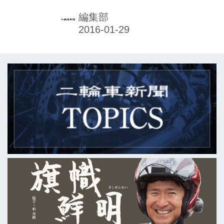
グループ子会社キムコジャパン（王彦
傑会長）を設立した。すでにスペイン
編集部
とドイツのスクーター販売台数でトッ
プを誇っているキムコにとって、本国
以外で7社目の子会社となる。今後の
日本国内での展開が注目される中、こ
のほど台湾本国工場や専売店、用品供
給会社の実情を直接見てもらおうと、
二輪専門誌編集長らの視察会を開催し
た。