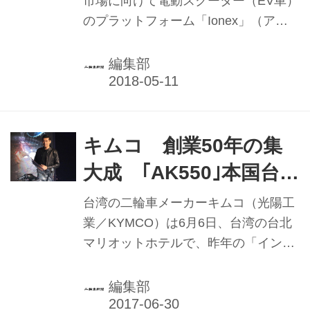
ォーム柱に
市場に向けて電動スクーター（EV車）
のプラットフォーム「Ionex」（アイ
オネックス）を発表した。アレン・コ
ウ会長は24日に本紙の取材に応じ、ア
編集部
イオネックスにおける今後のインフラ
構築や販売ネットワークなどについて
述べた。
キムコ 創業50年の集
大成 ｢AK550｣本国台湾
で発表
台湾の二輪車メーカーキムコ（光陽工
業／KYMCO）は6月6日、台湾の台北
マリオットホテルで、昨年の「インタ
ーモト」と「EICMA」で発表した
AK550およびRACING S150、NEW
編集部
MANY110の新車発表会を開いた。キ