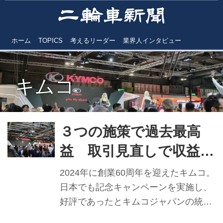
ホーム
TOPICS
考えるリーダー
業界人インタビュー
キムコ
３つの施策で過去最高
益 取引見直しで収益増
キムコジャパン 平井
2024年に創業60周年を迎えたキムコ。
健三統括部長 【2024年
日本でも記念キャンペーンを実施し、
好評であったとキムコジャパンの統括
実績と2025年抱負】
部長・平井健三氏はいう。年間を通じ