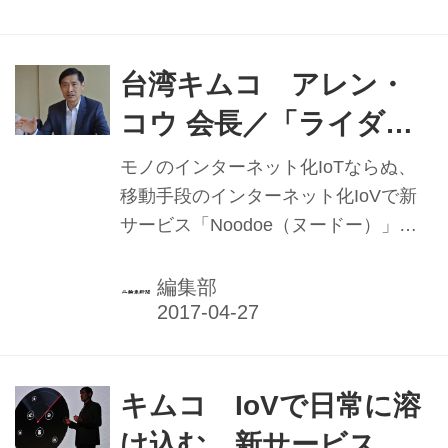
ムコにとって2009年に発表したマイロ
ード700以来の大排気量機種となる
AK550は「スーパーツーリング」をキ
台湾キムコ アレン・
ーワードに、新開発の550cc水冷並列2
コウ 会長／「ライダー
気筒DOHCエンジンを搭載したキムコ
のIoVとは」描きたい
のフラッグシップモデル。創業50年の
モノのインターネット化IoTならぬ、
集大成として開発され、「台湾国内ソ
移動手段のインターネット化IoVで新
フトウェアの実力と連携して、業界大
サービス「Noodoe（ヌードー）」を3
変革の新しい考え方と新技術を発表し
月下旬に発表した、台湾キムコのアレ
ていく」（アレン・コウ会長）とし
ン・コウ会長が本紙の取材に応じた。
編集部
て、満を持し...
ヌードーとスクーターの融合を踏ま
え、将来の新たな方向性への考えなど
を聞いた。
キムコ IoVで日常に溶
け込む 新サービス