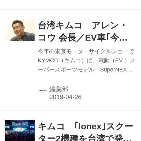
拡大したという。20年も輸入軽二輪車
でナンバーワン獲得を目指すため、取
扱店を増やし市場シェアを拡大したい
台湾キムコ アレン・
考え。※2020年1月1日付け号「各社の
コウ 会長／EV車｢今が
実績と抱負」再掲載
チャンス｣ ｢世界一の最
今年の東京モーターサイクルショーで
先端ブランド｣狙う
KYMCO（キムコ）は、電動（EV ）ス
ーパースポーツモデル「SuperNEX」
（スーパーネックス）を披露し注目を
集めた。ショー開幕の3月22日には台
編集部
湾キムコのアレン・コウ会長（写真）
がメディアの合同インタビューに応
じ、将来のEV車に向けた考えなどを語
った。
キムコ ｢Ionex｣スクー
ター2機種を台湾で発