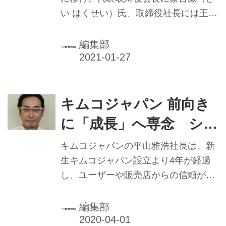
ムコジャパン】
部品を常備し、即納率98%を維持して
い はくせい）氏、取締役社長には王彦
いる。 「キムコジャパンのミッション
傑（おう げんけつ）氏が就いた。た
として掲げているのは、販売店とユー
だ、コロナの影響で蔡会長は昨年10月
編集部
ザーに対するサポート。必要なパー
上旬まで来日が遅れた。20年はユーザ
ツ...
ーの移動手段としての需要や、移動に
適した製品構成とし、ユーザー向け販
促イベントを中止したものの、デジタ
キムコジャパン 前向き
ル分野でのPR活動などで販売が拡大。
に「成長」へ専念 シェ
21年は向上した品質と市場での認識を
ア拡大重点に扱い店増強
基に、新体制での将来に向けた指針に
キムコジャパンの平山雅浩社長は、新
期待が高まる。
生キムコジャパン設立より4年が経過
し、ユーザーや販売店からの信頼が回
復し、販売実績も上がるほどになった
としている。2019年の販売は前年比で
編集部
約60％増加し、販売店も120店ほどに