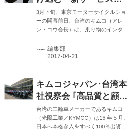
｢Noodoe｣発表 天候や
3月下旬、東京モーターサイクルショ
近隣情報、メールなど表
ーの開幕前日、台湾のキムコ（アレ
ン・コウ会長）は、乗り物のインター
示
ネット化であるIoVサービス
「Noodoe（ヌードー）」を日本で発
編集部
表した。専用アプリケーション(アプ
リ)を入れたスマートフォン(スマホ)と
ヌードーを搭載した車両をつなぎ、車
両のメーターパネルの着せ替えや目的
キムコジャパン･台湾本
地の天候確認、近隣情報、eメールな
社視察会 ｢高品質と顧客
どの通知を表示できるようにした。
サポートにこだわる｣日
台湾の二輪車メーカーであるキムコ
本市場への積極展開を開
（光陽工業／KYMCO）は15 年５月、
日本へ本格参入をすべく100％出資の
始