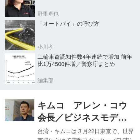
る」（アレン・コウ会長）として、ま
野里卓也
ずは台湾でEVスクーターを消費者...
「オートバイ」の呼び方
小川孝
二輪車盗認知件数4年連続で増加 前年
比1万4500件増／警察庁まとめ
編集部
キムコ アレン・コウ
会長／ビジネスモデル
模索もEV車プラットフ
台湾・キムコは３月22日東京で、世界