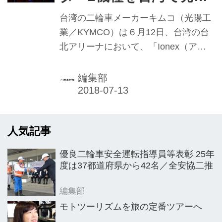
表 世界のEVスクータ
台湾の二輪車メーカーキムコ（光陽工
ー市場変革へ
業／KYMCO）は６月12日、台湾の台
北アリーナにおいて、「Ionex（アイ
オネックス）スクーター」2車種と充
電インフラについての具体策を発表し
編集部
た。今年3月、電動二輪車のプラット
フォームであるアイオネックスを東京
で発表したが、今回はその実車第一弾
人気記事
となる。政府の補助金もあり、適用後
の価格は「ナイス100EV」は2万9800
優良二輪車安全運転指導員等表彰 25年
台湾ドル（日本円で約10万8500円）か
度は37都道府県から42名／全安協二推
らとなる見込み。「2年間で国内電源
スポットを3万カ所以上整備する」
編集部
「個人レンタルバッテリーには生涯保
モトツーリズムを旅の定番ツアーへ
証を付け、レンタル料は低額に抑え