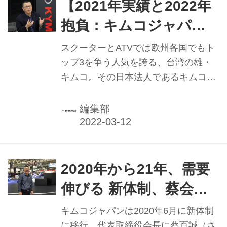
【2021年実績と2022年
抱負：キムコジャパ
ン】 販売回復 売上ベー
スクーターとATVでは欧州各国でもト
スで30%成長 アフター
ップ3を争う人気を誇る、台湾の雄・
キムコ。その日本法人であるキムコジ
サービスの充実が寄与
ャパンで2020年6月から舵を取る蔡百
誠（さい はくせい）会長は、21年を
編集部
「20年に引き続きコロナ禍の影響でキ
ャンペーンが思うようにいかなかった
ものの、我々の営業チーム、そして販
売店の皆さんが尽力し、売上は昨年比
2020年から21年、需要
30%増で着地する見込み」と振り返
伸びる 新体制、蔡会長
る。 好調を支えるのは充実したアフタ
「次期成長」へ期待【キ
ーサービス体制。東京都大田区にある
キムコジャパンは2020年6月に新体制
同社のパーツセンターには約6万点の
に移行。代表取締役会長に蔡百誠（さ