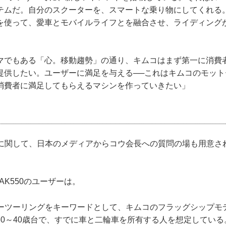
テムだ。自分のスクーターを、スマートな乗り物にしてくれる
を使って、愛車とモバイルライフとを融合させ、ライディング
。
マでもある「心。移動趨勢」の通り、キムコはまず第一に消費
提供したい。ユーザーに満足を与える──これはキムコのモット
消費者に満足してもらえるマシンを作っていきたい」
50に関して、日本のメディアからコウ会長への質問の場も用意さ
。
AK550のユーザーは。
ーパーツーリングをキーワードとして、キムコのフラッグシップモ
30～40歳台で、すでに車と二輪車を所有する人を想定してい