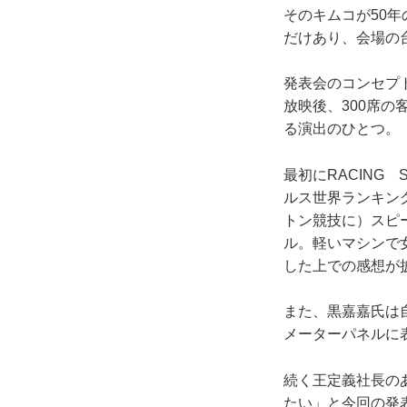
そのキムコが50年
だけあり、会場の
発表会のコンセプ
放映後、300席
る演出のひとつ。
最初にRACING
ルス世界ランキン
トン競技に）スピ
ル。軽いマシンで
した上での感想が
また、黒嘉嘉氏は自
メーターパネルに
続く王定義社長の
たい」と今回の発