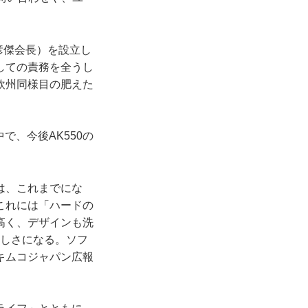
彦傑会長）を設立し
しての責務を全うし
欧州同様目の肥えた
で、今後AK550の
は、これまでにな
これには「ハードの
高く、デザインも洗
らしさになる。ソフ
キムコジャパン広報