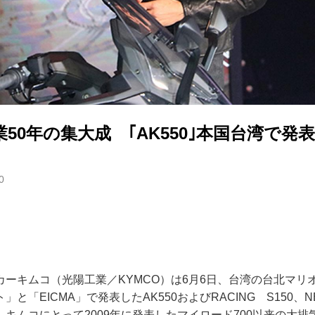
50年の集大成 ｢AK550｣本国台湾で発表
0
カーキムコ（光陽工業／KYMCO）は6月6日、台湾の台北マリ
と「EICMA」で発表したAK550およびRACING S150、NE
キムコにとって2009年に発表したマイロード700以来の大排