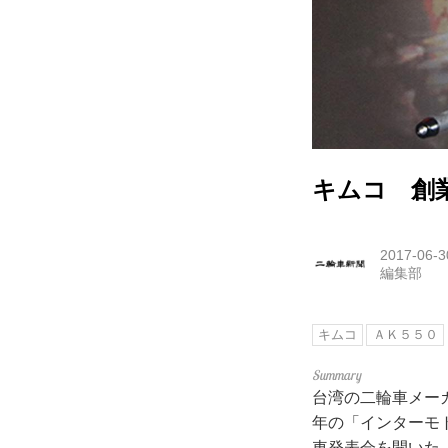
キムコ 創業
2017-06-3
編集部
キムコ
ＡＫ５５０
台湾の二輪車メー
年の「インターモト」
車発表会を開いた。