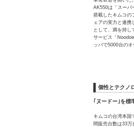
AK550は「スー
搭載したキムコの
ェアの実力と連携
として、満を持し
サービス「Noo
ッパで5000台の
個性とテクノ
｢ヌードー｣を標
キムコの台湾本国
間販売台数は33万