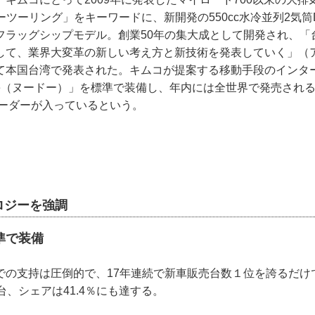
パーツーリング」をキーワードに、新開発の550cc水冷並列2気筒
フラッグシップモデル。創業50年の集大成として開発され、「
して、業界大変革の新しい考え方と新技術を発表していく」（
て本国台湾で発表された。キムコが提案する移動手段のインター
doe（ヌードー）」を標準で装備し、年内には全世界で発売され
オーダーが入っているという。
ロジーを強調
準で装備
での支持は圧倒的で、17年連続で新車販売台数１位を誇るだけ
台、シェアは41.4％にも達する。