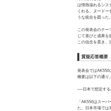
は情熱溢れるシス
くれる。ヌードー
うな統合を図った
この発表会のテー
じて喜びと成果を
この信念を貫き、
質疑応答概要
発表会ではAK5
概要は以下の通り
──日本で想定する
「AK550はス
た。日本市場では