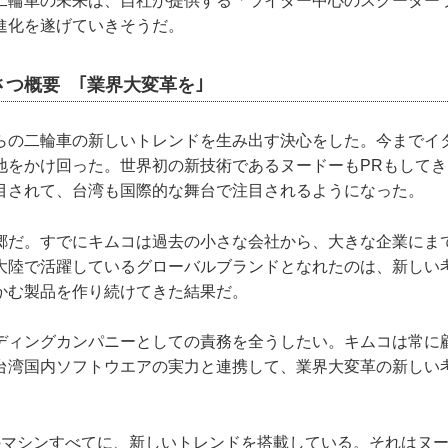
二輪車の未来は、自社が提供する「ライダー中心のスクーター
進化を遂げていきそうだ。
つ概要 ｢業界大変革を｣
らの二輪車の新しいトレンドを生み出す決心をした。今までイ
地をかけ回った。世界初の新技術であるヌードーもPRもして
目されて、台湾も国際的な舞台で注目されるようになった。
郷だ。すでにキムコは過去の小さな会社から、大きな企業にま
大陸で活躍しているグローバルブランドとなれたのは、新しい
かむ製品を作り続けてきた結果だ。
ディングカンパニーとしての責務を全うしたい。キムコは常に
台湾国内ソフトウエアの実力と連携して、業界大変革の新しい
のマシンすべてに、新しいトレンドを搭載している。それはヌ