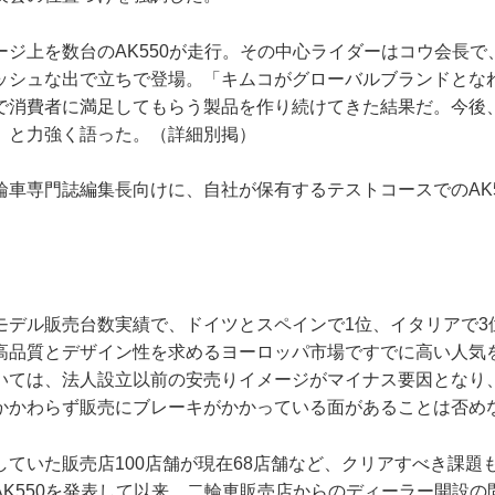
ージ上を数台のAK550が走行。その中心ライダーはコウ会長で
ッシュな出で立ちで登場。「キムコがグローバルブランドとな
で消費者に満足してもらう製品を作り続けてきた結果だ。今後
」と力強く語った。（詳細別掲）
輪車専門誌編集長向けに、自社が保有するテストコースでのAK5
。
モデル販売台数実績で、ドイツとスペインで1位、イタリアで3
高品質とデザイン性を求めるヨーロッパ市場ですでに高い人気
いては、法人設立以前の安売りイメージがマイナス要因となり
かかわらず販売にブレーキがかかっている面があることは否め
していた販売店100店舗が現在68店舗など、クリアすべき課題
AK550を発表して以来、二輪車販売店からのディーラー開設の