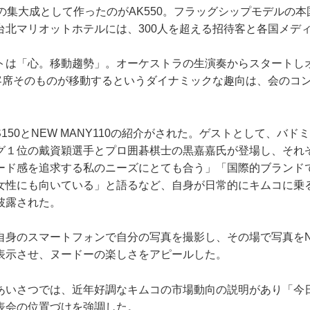
の集大成として作ったのがAK550。フラッグシップモデルの
台北マリオットホテルには、300人を超える招待客と各国メデ
トは「心。移動趨勢」。オーケストラの生演奏からスタートしオ
の客席そのものが移動するというダイナミックな趣向は、会のコ
 S150とNEW MANY110の紹介がされた。ゲストとして、バ
グ１位の戴資穎選手とプロ囲碁棋士の黒嘉嘉氏が登場し、それ
ード感を追求する私のニーズにとても合う」「国際的ブランド
女性にも向いている」と語るなど、自身が日常的にキムコに乗
披露された。
身のスマートフォンで自分の写真を撮影し、その場で写真をNEW
表示させ、ヌードーの楽しさをアピールした。
あいさつでは、近年好調なキムコの市場動向の説明があり「今
表会の位置づけを強調した。