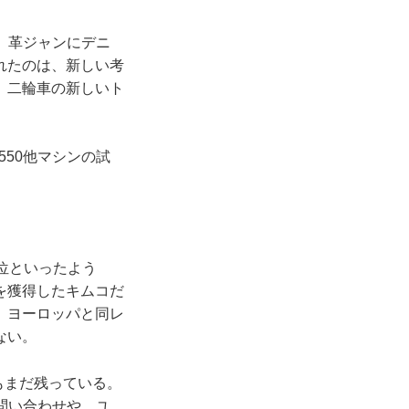
、革ジャンにデニ
れたのは、新しい考
、二輪車の新しいト
50他マシンの試
位といったよう
を獲得したキムコだ
、ヨーロッパと同レ
ない。
もまだ残っている。
問い合わせや、ユ