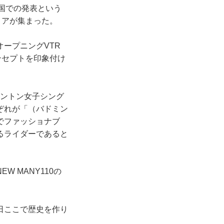
本国での発表という
ィアが集まった。
ープニングVTR
ンセプトを印象付け
ドミントン女子シング
ぞれが「（バドミン
でファッショナブ
るライダーであると
 MANY110の
日ここで歴史を作り