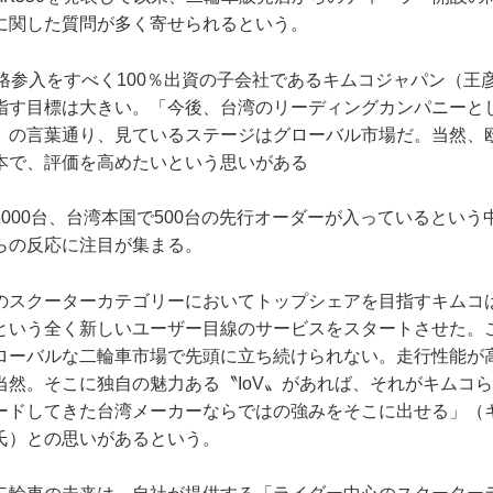
に関した質問が多く寄せられるという。
本格参入をすべく100％出資の子会社であるキムコジャパン（王
指す目標は大きい。「今後、台湾のリーディングカンパニーと
）の言葉通り、見ているステージはグローバル市場だ。当然、
本で、評価を高めたいという思いがある
000台、台湾本国で500台の先行オーダーが入っているという中
らの反応に注目が集まる。
のスクーターカテゴリーにおいてトップシェアを目指すキムコ
という全く新しいユーザー目線のサービスをスタートさせた。
ローバルな二輪車市場で先頭に立ち続けられない。走行性能が
当然。そこに独自の魅力ある〝IoV〟があれば、それがキムコ
ードしてきた台湾メーカーならではの強みをそこに出せる」（
氏）との思いがあるという。