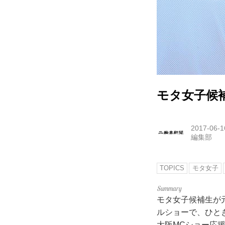
モタ女子候
2017-06-1
編集部
TOPICS
モタ女子
モタ女子候補生が
ルショーで、ひと
大阪MCショー応