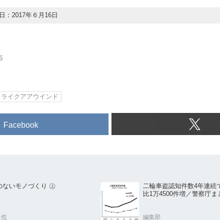
：2017年６月16日
6
ライクアアウインド
Facebook
のないモノづくり ㊤
二輪車盗認知件数4年連続
比1万4500件増／警察庁ま
卓也
編集部