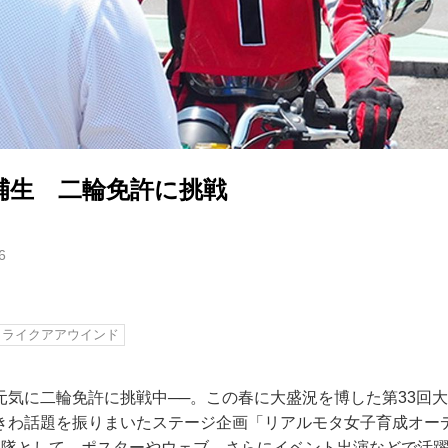
補生 二輪免許に挑戦
6
ライクアアウインド
元気に二輪免許に挑戦中──。この春に大盛況を博した第33回
きわ話題を振りまいたステージ企画「リアルモタ女子育成オー
援隊として、ポスターやウェブ、さらにイベント出演などで活