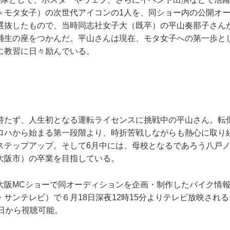
＝モタ女子）の次世代アイコンの1人を、同ショー内の公開オ
選抜したもので、当時同志社女子大（既卒）の平山奏那子さん
補生の座をつかんだ。平山さんは現在、モタ女子への第一歩と
に教習に日々励んでいる。
持たず、人生初となる運転ライセンスに挑戦中の平山さん。転
ロハから始まる第一段階より、時折苦戦しながらも熱心に取り
ステップアップ。そして6月中には、母校となるであろう八戸
大阪市）の卒業を目指している。
大阪MCショーで同オーディションを企画・制作したバイク情
サンテレビ）で６月18日深夜12時15分よりテレビ放映され
9日から視聴可能。