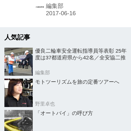
画「リアルモタ女子育成オーディショ
編集部
ン」。大阪MCショー応援隊として、
ポスターやウェブ、さらにイベント出
演などで活躍するモーターサイクルガ
人気記事
ール（略称＝モタ女子）の次世代アイ
コンの1人を、同ショー内の公開オー
優良二輪車安全運転指導員等表彰 25年
ディションにより現役女子大生から選
度は37都道府県から42名／全安協二推
抜したもので、当時同志社女子大（既
卒）の平山奏那子さんが見事グランプ
編集部
リに輝き、モタ女子候補生の座をつか
モトツーリズムを旅の定番ツアーへ
んだ。平山さんは現在、モタ女子への
第一歩として、普通二輪免許取得に向
野里卓也
け、熱心に教習に日々励んでいる。
「オートバイ」の呼び方