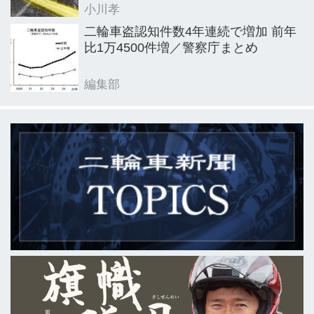
小川孝
二輪車盗認知件数4年連続で増加 前年
比1万4500件増／警察庁まとめ
編集部