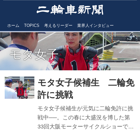
ホーム
TOPICS
考えるリーダー
業界人インタビュー
モタ女子
モタ女子候補生 二輪免
許に挑戦
モタ女子候補生が元気に二輪免許に挑
戦中──。この春に大盛況を博した第
33回大阪モーターサイクルショーで、
ひときわ話題を振りまいたステージ企