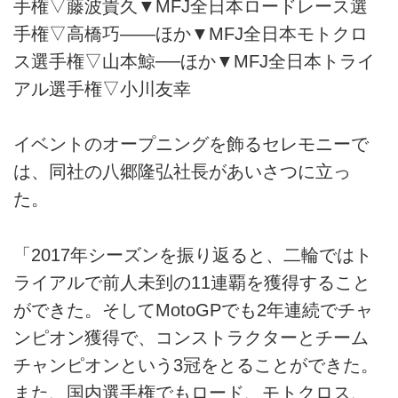
手権▽藤波貴久▼MFJ全日本ロードレース選
手権▽高橋巧――ほか▼MFJ全日本モトクロ
ス選手権▽山本鯨──ほか▼MFJ全日本トライ
アル選手権▽小川友幸
イベントのオープニングを飾るセレモニーで
は、同社の八郷隆弘社長があいさつに立っ
た。
「2017年シーズンを振り返ると、二輪ではト
ライアルで前人未到の11連覇を獲得すること
ができた。そしてMotoGPでも2年連続でチャ
ンピオン獲得で、コンストラクターとチーム
チャンピオンという3冠をとることができた。
また、国内選手権でもロード、モトクロス、