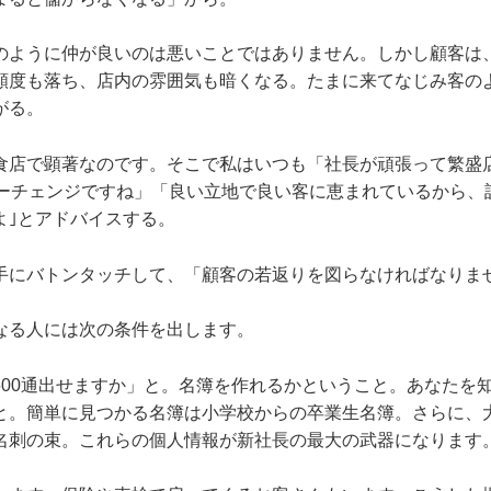
のように仲が良いのは悪いことではありません。しかし顧客は
頻度も落ち、店内の雰囲気も暗くなる。たまに来てなじみ客の
がる。
食店で顕著なのです。そこで私はいつも「社長が頑張って繁盛店
ナーチェンジですね」「良い立地で良い客に恵まれているから、
よ｣とアドバイスする。
手にバトンタッチして、「顧客の若返りを図らなければなりま
なる人には次の条件を出します。
00通出せますか」と。名簿を作れるかということ。あなたを知
と。簡単に見つかる名簿は小学校からの卒業生名簿。さらに、
名刺の束。これらの個人情報が新社長の最大の武器になります