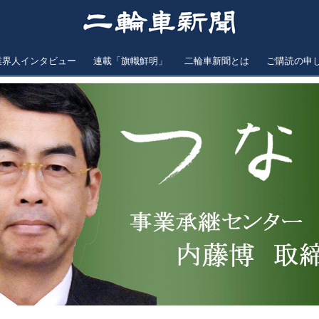
業界人インタビュー
連載「旗幟鮮明」
二輪車新聞とは
ご購読の申