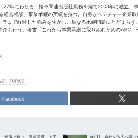
れ。27年にわたる二輪車関連出版社勤務を経て2003年に独立。
超える経営相談、事業承継の実績を持つ。自身がベンチャー企業
トラまで経験した強みを生かし、単なる承継問題にとどまらず
仲介も行う。著書「これから事業承継に取り組むためのABC」
8
売店
TOPICS
Facebook
.19 奇策は無い。原点回帰こそ王
Vol.11 会社を他人へ譲