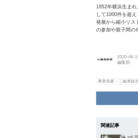
1952年横浜生ま
して1000件を
発展から縮小リス
の参加や親子間の
2020-06-1
編集部
事業承継
二輪車販
関連記事
vol