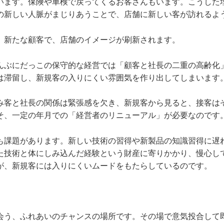
います。保険や車検で戻ってくるお客さんもいます。こうした
の新しい人脈がまじりあうことで、店舗に新しい客が訪れるよ
、新たな顧客で、店舗のイメージが刷新されます。
んぶにだっこの保守的な経営では「顧客と社長の二重の高齢化
は滞留し、新規客の入りにくい雰囲気を作り出してしまいます
み客と社長の関係は緊張感を欠き、新規客から見ると、接客は
そ、一定の年月での「経営者のリニューアル」が必要なのです
も課題があります。新しい技術の習得や新製品の知識習得に遅
た技術と体にしみ込んだ経験という財産に寄りかかり、慢心し
が、新規客には入りにくいムードをもたらしているのです。
。
会う、ふれあいのチャンスの場所です。その場で意気投合して