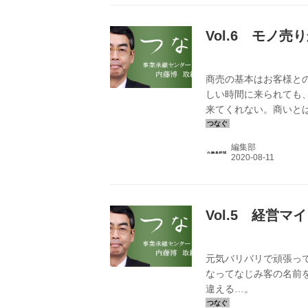
Vol.6 モノ
商売の基本はお客様と
しい時間に来られても
来てくれない。商いと
ばよい、と言われたの
雨雲の移動を予測して
編集部
物は現物が見たいから
Vol.5 経営
元気バリバリで頑張っ
なってなじみ客の名前
違える…。