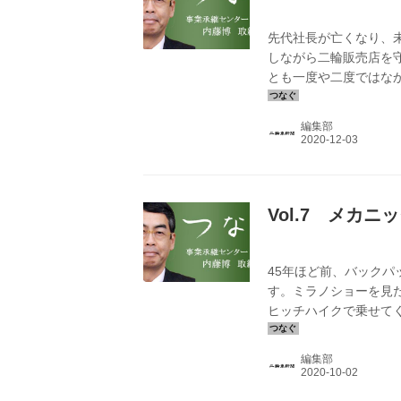
先代社長が亡くなり、
しながら二輪販売店を
とも一度や二度ではな
恨んだこともあった。
と、店を手伝うように
編集部
Vol.7 メカ
45年ほど前、バック
す。ミラノショーを見
ヒッチハイクで乗せて
マイスターでした。彼
ていました。真っ青な
編集部
の誇りが刻まれている