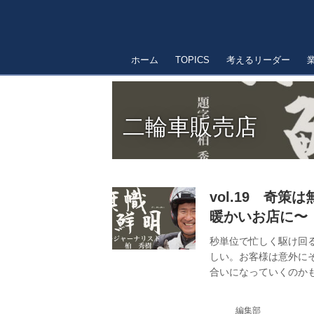
ホーム
TOPICS
考えるリーダー
二輪車販売店
vol.19 奇
暖かいお店に〜
秒単位で忙しく駆け回
しい。お客様は意外に
合いになっていくのか
編集部