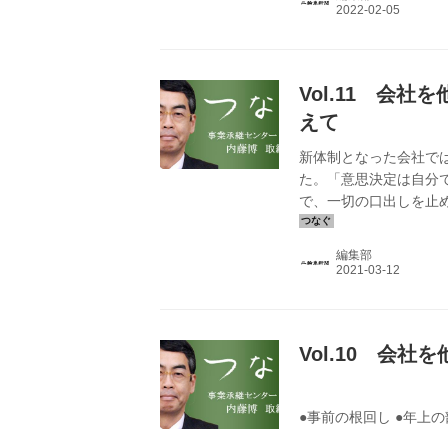
Vol.11 会
えて
新体制となった会社で
た。「意思決定は自分
で、一切の口出しを止
は決めない。
編集部
Vol.10 会
●事前の根回し ●年上