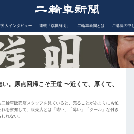
業界人インタビュー
連載「旗幟鮮明」
二輪車新聞とは
ご購読の申
策は無い。原点回帰こそ王道 〜近くて、厚くて、
る二輪車販売店スタッフを見ていると、売ることがあまりにも忙
それを察知して、販売店とは「遠い」「薄い」「クール」な付き
もしれない。