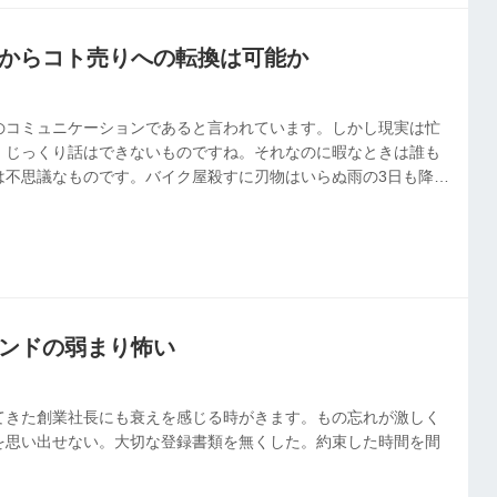
売りからコト売りへの転換は可能か
のコミュニケーションであると言われています。しかし現実は忙
、じっくり話はできないものですね。それなのに暇なときは誰も
は不思議なものです。バイク屋殺すに刃物はいらぬ雨の3日も降れ
は遥か昔の話ですね。現代ではピンポイントの天気予報を見て、
来客が集中します。さらに、小売店泣かせなのがネット通販。品
、フィット感を確かめたいから、お店に触りに来ます。
マインドの弱まり怖い
てきた創業社長にも衰えを感じる時がきます。もの忘れが激しく
を思い出せない。大切な登録書類を無くした。約束した時間を間