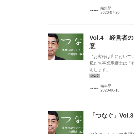
編集部
Vol.4 経営
意
〝お客様は店に付いて
私たち事業承継士は「
明します。
編集部
「つなぐ」Vol