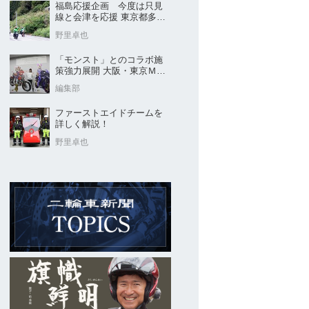
福島応援企画 今度は只見
線と会津を応援 東京都多摩
市の販売店 ヤングオート
野里卓也
「モンスト」とのコラボ施
策強力展開 大阪・東京ＭＣ
ショー2026開催概要発表
編集部
ファーストエイドチームを
詳しく解説！
野里卓也