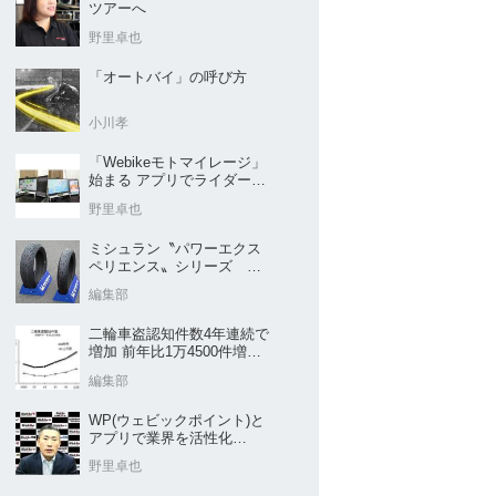
ツアーへ
野里卓也
「オートバイ」の呼び方
小川孝
「Webikeモトマイレージ」
始まる アプリでライダーと
販売店を元気に
野里卓也
ミシュラン〝パワーエクス
ペリエンス〟シリーズ
｢POWER5｣など４種を新発
編集部
売
二輪車盗認知件数4年連続で
増加 前年比1万4500件増／
警察庁まとめ
編集部
WP(ウェビックポイント)と
アプリで業界を活性化
Webike㊦
野里卓也