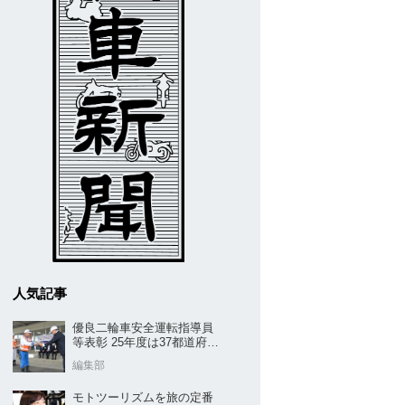
人気記事
優良二輪車安全運転指導員
等表彰 25年度は37都道府県
から42名／全安協二推
編集部
モトツーリズムを旅の定番