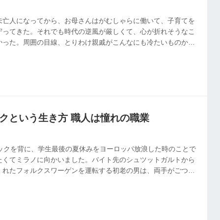
未亡人になってから、お母さんはがむしゃらに働いて、子育てを
守ってきた。それでも時代の逆風が厳しくて、心が折れそうなこ
かった。周囲の目線、とりわけ親戚がこんなにも冷たいものかと
気が付けば息子も成人となり、「オフクロを楽にさせてやる」
なっていた。
ニックという生き方 職人は憧れの職業
パックを背に、学生最後の夏休みをヨーロッパ放浪した時のことで
たくてミラノに向かいました。バイト先のシュツットガルトから
くれたフォルクスワーゲンを運転する初老の男は、両手がごつい
は板金技術者で、「学はないが、腕があれば飯が喰える」と言っ
ツナギに入れられた真っ赤なマイスターの刺繍に、技術者として
ように見えました。