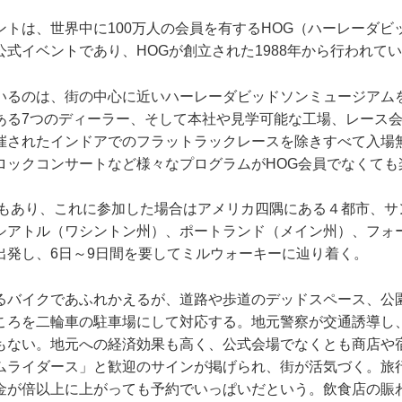
ントは、世界中に100万人の会員を有するHOG（ハーレーダビ
式イベントであり、HOGが創立された1988年から行われて
いるのは、街の中心に近いハーレーダビッドソンミュージアム
ある7つのディーラー、そして本社や見学可能な工場、レース
催されたインドアでのフラットラックレースを除きすべて入場
ロックコンサートなど様々なプログラムがHOG会員でなくても
ーもあり、これに参加した場合はアメリカ四隅にある４都市、サ
シアトル（ワシントン州）、ポートランド（メイン州）、フォ
出発し、6日～9日間を要してミルウォーキーに辿り着く。
るバイクであふれかえるが、道路や歩道のデッドスペース、公
ころを二輪車の駐車場にして対応する。地元警察が交通誘導し
もない。地元への経済効果も高く、公式会場でなくとも商店や
ムライダース」と歓迎のサインが掲げられ、街が活気づく。旅
金が倍以上に上がっても予約でいっぱいだという。飲食店の賑