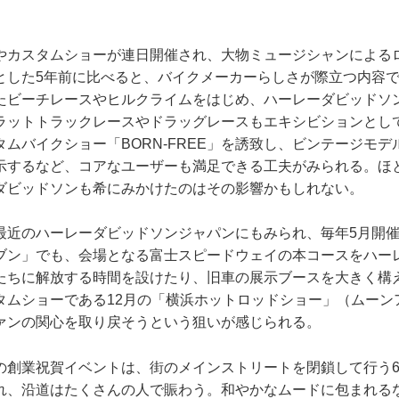
やカスタムショーが連日開催され、大物ミュージシャンによる
とした5年前に比べると、バイクメーカーらしさが際立つ内容
たビーチレースやヒルクライムをはじめ、ハーレーダビッドソ
ラットトラックレースやドラッグレースもエキシビションとし
ムバイクショー「BORN-FREE」を誘致し、ビンテージモ
示するなど、コアなユーザーも満足できる工夫がみられる。ほ
ダビッドソンも希にみかけたのはその影響かもしれない。
最近のハーレーダビッドソンジャパンにもみられ、毎年5月開
ブン」でも、会場となる富士スピードウェイの本コースをハー
たちに解放する時間を設けたり、旧車の展示ブースを大きく構
タムショーである12月の「横浜ホットロッドショー」（ムーン
ァンの関心を取り戻そうという狙いが感じられる。
の創業祝賀イベントは、街のメインストリートを閉鎖して行う6
れ、沿道はたくさんの人で賑わう。和やかなムードに包まれる