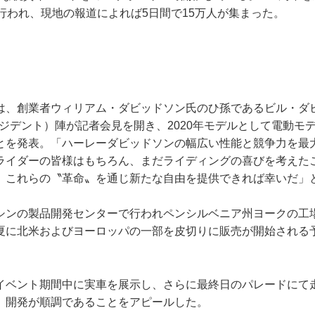
行われ、現地の報道によれば5日間で15万人が集まった。
は、創業者ウィリアム・ダビッドソン氏のひ孫であるビル・ダ
レジデント）陣が記者会見を開き、2020年モデルとして電動モ
とを発表。「ハーレーダビッドソンの幅広い性能と競争力を最
ライダーの皆様はもちろん、まだライディングの喜びを考えた
、これらの〝革命〟を通じ新たな自由を提供できれば幸いだ」
シンの製品開発センターで行われペンシルベニア州ヨークの工
夏に北米およびヨーロッパの一部を皮切りに販売が開始される
イベント期間中に実車を展示し、さらに最終日のパレードにて
、開発が順調であることをアピールした。