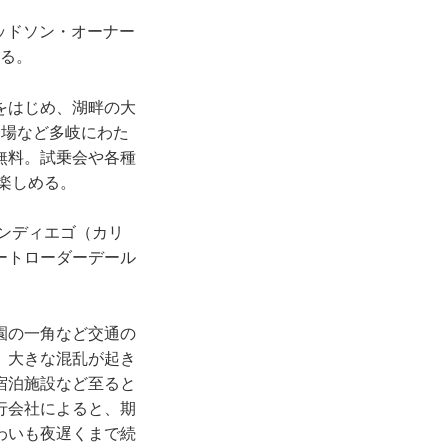
ッドソン・オーナー
いる。
をはじめ、湖畔の大
会場など多岐にわた
無料。試乗会や各種
楽しめる。
ンディエゴ（カリ
ートローダーデール
園の一角など交通の
、大きな混乱が起き
宿泊施設など至ると
行会社によると、期
わいも夜遅くまで続