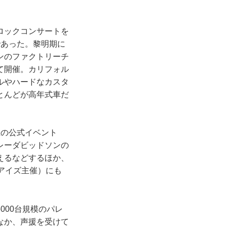
ロックコンサートを
であった。黎明期に
ンのファクトリーチ
て開催。カリフォル
デルやハードなカスタ
とんどが高年式車だ
催の公式イベント
レーダビッドソンの
えるなどするほか、
アイズ主催）にも
000台規模のパレ
なか、声援を受けて