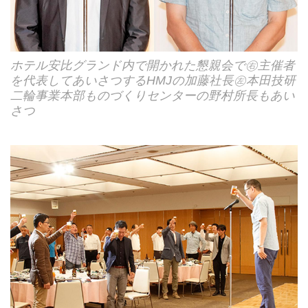
ホテル安比グランド内で開かれた懇親会で㊨主催者
を代表してあいさつするHMJの加藤社長㊧本田技研
二輪事業本部ものづくりセンターの野村所長もあい
さつ