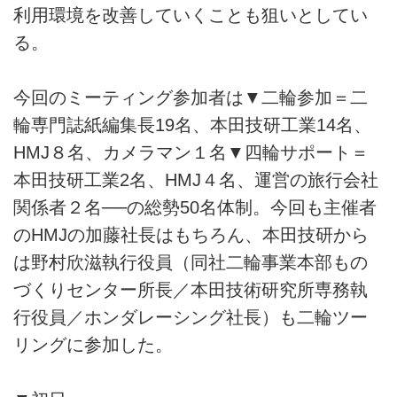
利用環境を改善していくことも狙いとしてい
る。
今回のミーティング参加者は▼二輪参加＝二
輪専門誌紙編集長19名、本田技研工業14名、
HMJ８名、カメラマン１名▼四輪サポート＝
本田技研工業2名、HMJ４名、運営の旅行会社
関係者２名──の総勢50名体制。今回も主催者
のHMJの加藤社長はもちろん、本田技研から
は野村欣滋執行役員（同社二輪事業本部もの
づくりセンター所長／本田技術研究所専務執
行役員／ホンダレーシング社長）も二輪ツー
リングに参加した。