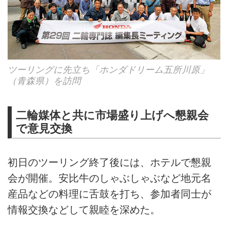
ツーリングに先立ち「ホンダドリーム五所川原」
（青森県）を訪問
二輪媒体と共に市場盛り上げへ懇親会
で意見交換
初日のツーリング終了後には、ホテルで懇親
会が開催。安比牛のしゃぶしゃぶなど地元名
産品などの料理に舌鼓を打ち、参加者同士が
情報交換などして親睦を深めた。