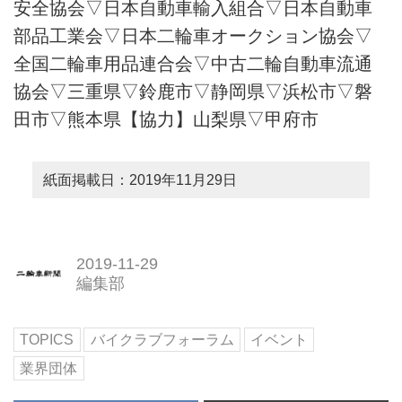
安全協会▽日本自動車輸入組合▽日本自動車
部品工業会▽日本二輪車オークション協会▽
全国二輪車用品連合会▽中古二輪自動車流通
協会▽三重県▽鈴鹿市▽静岡県▽浜松市▽磐
田市▽熊本県【協力】山梨県▽甲府市
紙面掲載日：2019年11月29日
2019-11-29
編集部
TOPICS
バイクラブフォーラム
イベント
業界団体