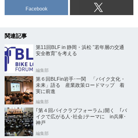
Facebook
関連記事
第11回BLF in 静岡・浜松 "若年層の交通
安全教育"を考える
編集部
第６回BLFin岩手･一関 「バイク文化・
未来」語る 産業政策ロードマップ 着
実に前進
編集部
｢第４回バイクラブフォーラム｣開く ｢バ
イクで広がる人･社会｣テーマに in兵庫･
神戸
編集部