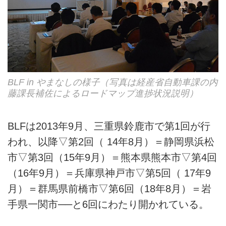
BLF in やまなしの様子（写真は経産省自動車課の内
藤課長補佐によるロードマップ進捗状況説明）
BLFは2013年9月、三重県鈴鹿市で第1回が行
われ、以降▽第2回（ 14年8月）＝静岡県浜松
市▽第3回（15年9月）＝熊本県熊本市▽第4回
（16年9月）＝兵庫県神戸市▽第5回（ 17年9
月）＝群馬県前橋市▽第6回（18年8月）＝岩
手県一関市──と6回にわたり開かれている。