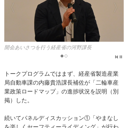
開会あい
あいさつを行う経産省の河野課長
トークプログラムではまず、経産省製造産業
局自動車課の内藤貴浩課長補佐が「二輪車産
業政策ロードマップ」の進捗状況を説明（別
掲）した。
続いてパネルディスカッション①「やまなし
を楽しくセーフティーライディング」が行わ