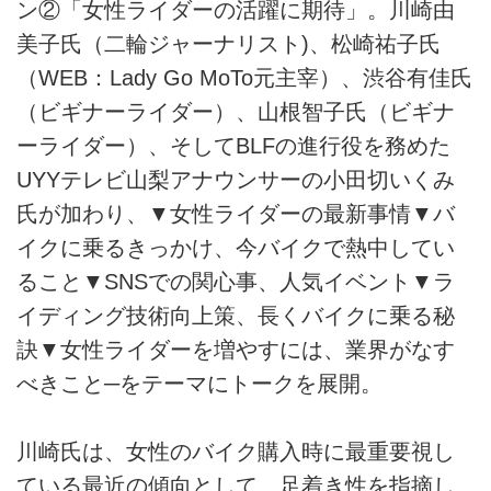
ン②「女性ライダーの活躍に期待」。川崎由
美子氏（二輪ジャーナリスト)、松崎祐子氏
（WEB：Lady Go MoTo元主宰）、渋谷有佳氏
（ビギナーライダー）、山根智子氏（ビギナ
ーライダー）、そしてBLFの進行役を務めた
UYYテレビ山梨アナウンサーの小田切いくみ
氏が加わり、▼女性ライダーの最新事情▼バ
イクに乗るきっかけ、今バイクで熱中してい
ること▼SNSでの関心事、人気イベント▼ラ
イディング技術向上策、長くバイクに乗る秘
訣▼女性ライダーを増やすには、業界がなす
べきこと─をテーマにトークを展開。
川崎氏は、女性のバイク購入時に最重要視し
ている最近の傾向として、足着き性を指摘し