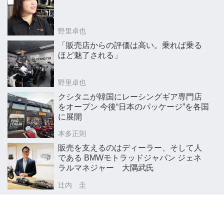
野里卓也
「販売店からの評価は高い。乗れば乗る
ほど魅了される」
野里卓也
クシタニが韓国にレーシングギア専門店
をオープン 今後“日本のパッケージ”を各国
に展開
本多正則
販売を支えるのはディーラー、そして人
である BMWモトラッドジャパン ジェネ
ラルマネジャー 大隅武氏
辻内 圭