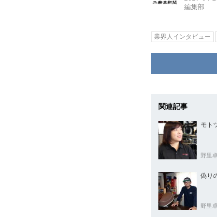
編集部
業界人インタビュー
関連記事
モト
野里
野里