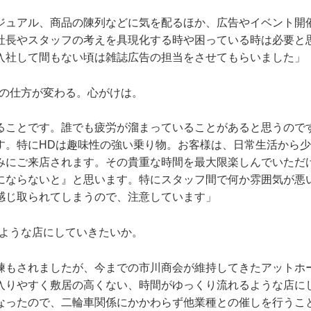
ジュアル、商品の陳列などに気を配るほか、広告やイベント開
社長やスタッフの考えを具現化する時や困っている時は必要と
入社して間もない頃は雑誌広告の担当をさせてもらいました」
事の仕方が変わる。心がけは。
ることです。誰でも疲労が溜まっていることがあると思うので
す。特にHDは趣味性の強い乗り物。お客様は、日常生活から
みにご来店されます。その貴重な時間を最大限楽しんでいただ
にならないと』と思います。特にスタッフ間で何か雰囲気が悪
感じ取られてしまうので、注意しています」
のような店にしていきたいか。
練もされましたが、今までの市川商会が維持してきたアットホ
入りやすく敷居の高くない、時間がゆっくり流れるような店に
なったので、二輪車関係にかかわらず他業種との催しを行うこ