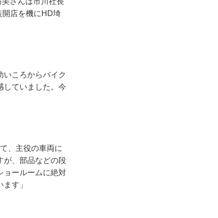
川裕美さんは市川社長
装開店を機にHD埼
幼いころからバイク
感していました。今
して、主役の車両に
すが、部品などの段
ショールームに絶対
います」