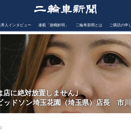
業界人インタビュー
連載「旗幟鮮明」
二輪車新聞とは
ご購読の申
は店に絶対放置しません｣
ビッドソン埼玉花園（埼玉県）店長 市
0