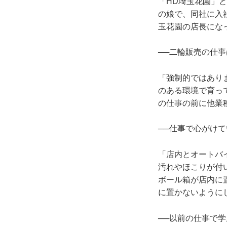
「HD埼玉花園」と
の娘で、同社に入社
玉花園の店長にな
──二輪販売の仕
「強制的ではあり
のある環境で育っ
の仕事の前に他業
──仕事で心がけ
「店内とオートバ
汚れやほこりが付
ボール箱が店内に
に置かないように
──以前の仕事で