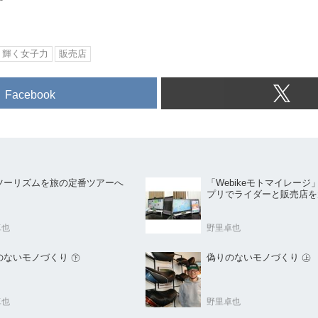
輝く女子力
販売店
Facebook
ツーリズムを旅の定番ツアーへ
「Webikeモトマイレージ
プリでライダーと販売店を
卓也
野里卓也
偽りのないモノづくり ㊦
偽りのないモノづくり ㊤
卓也
野里卓也