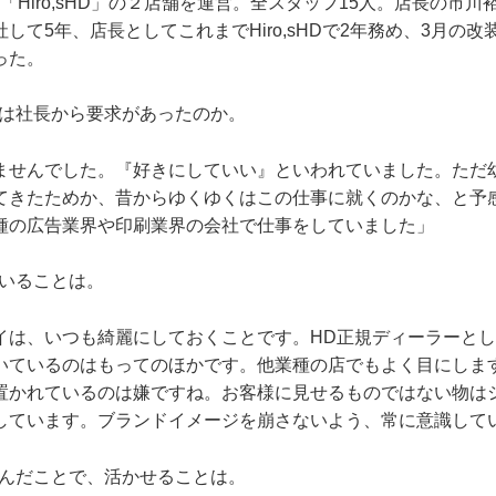
「Hiro,sHD」の２店舗を運営。全スタッフ15人。店長の市
して5年、店長としてこれまでHiro,sHDで2年務め、3月の改
った。
事は社長から要求があったのか。
ませんでした。『好きにしていい』といわれていました。ただ
てきたためか、昔からゆくゆくはこの仕事に就くのかな、と予
種の広告業界や印刷業界の会社で仕事をしていました」
ていることは。
イは、いつも綺麗にしておくことです。HD正規ディーラーと
いているのはもってのほかです。他業種の店でもよく目にしま
置かれているのは嫌ですね。お客様に見せるものではない物は
しています。ブランドイメージを崩さないよう、常に意識して
学んだことで、活かせることは。