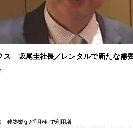
クス 坂尾圭社長／レンタルで新たな需
8
 建築業など｢月極｣で利用増