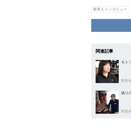
業界人インタビュー
関連記事
モト
野里
野里