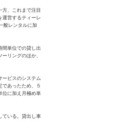
一方、これまで注目
を運営するティーレ
一般レンタルに加
時間単位での貸し出
ツーリングのほか、
サービスのシステム
定であったため、５
単位に加え月極め単
している。貸出し車