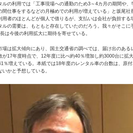
タルの利用では「工事現場への通勤のため3～4カ月の期間や、
の間仕事をするなどの月極めでの利用が増えている」と坂尾社
利用者のほとんどが個人で借りるが、支払いは会社が負担する
タルの需要は、もともと存在していたのだろう。我々がそこに
社長は今後の利用拡大に期待を寄せている。
市場は拡大傾向にあり、国土交通省の調べでは、届け出のある
が17年度時点で、12年度に比べ約40％増加し約3000台に拡
41％増えている。本紙では18年度のレンタル車の台数は、原付車
ないかと予想している。