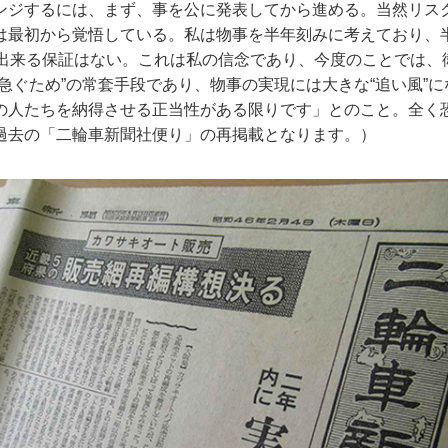
ンジするには、まず、事を公に発表してから進める。当然リス
は最初から覚悟している。私は物事を半年刻みに考えており、
も出来る保証はない。これは私の信念であり、今度のことでは、
急ぐため”の常套手段であり、物事の実現には大きな“追い風”
の人たちを納得させる正当性がある限りです」とのこと。全く
過去の「二輪車新聞社便り」の再掲載となります。）