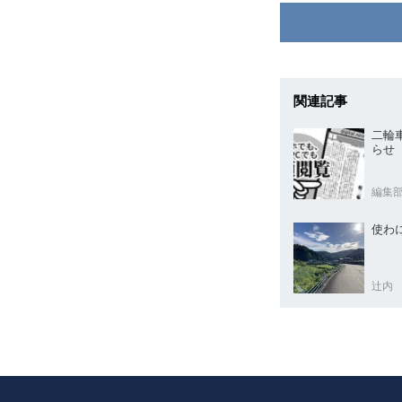
関連記事
二輪
らせ
編集
使わ
辻内