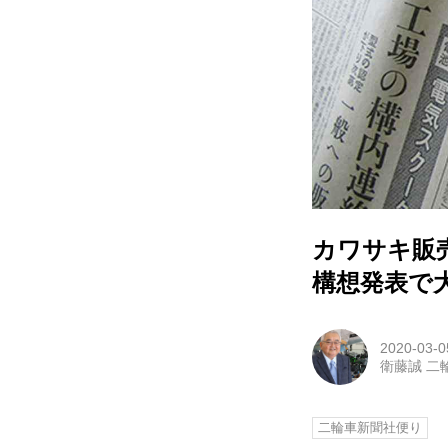
カワサキ販
構想発表で
2020-03-0
衛藤誠 二
二輪車新聞社便り