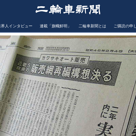
業界人インタビュー
連載「旗幟鮮明」
二輪車新聞とは
ご購読の申