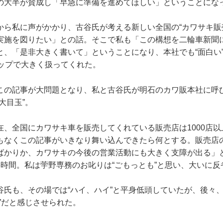
の大半が賛成し「早急に準備を進めてほしい」ということにな
から私に声がかかり、古谷氏が考える新しい全国の“カワサキ販
実施を図りたい」との話。そこで私も「この構想を二輪車新聞
と、「是非大きく書いて」ということになり、本社でも“面白い
トップで大きく扱ってくれた。
この記事が大問題となり、私と古谷氏が明石のカワ販本社に呼
大目玉”。
在、全国にカワサキ車を販売してくれている販売店は1000店
もなくこの記事がいきなり舞い込んできたら何とする。販売店
ばかりか、カワサキの今後の営業活動にも大きく支障が出る」
3時間。私は荢野専務のお叱りは“ごもっとも”と思い、大いに反
谷氏も、その場では“ハイ、ハイ”と平身低頭していたが、後々
”だと感じさせられた。