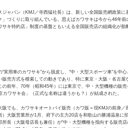
スジャパン（KMJ／寺西猛社長）は、新しい全国販売網政策に
」づくりに取り組んでいる。思えばカワサキは今から46年前の1
ワサキ特約店」制度の基盤ともいえる全国販売店の組織化が胎
“実用車のカワサキ”から脱皮し、“中・大型スポーツ車”を中
い販売方式を模索しての動きであり、特に東京・大阪・名古屋
この前年、70年（昭和45年）には東京で、中・大型機種の販
東京カワサキ会」（正式な名称は違うかも？）が結成された。
大阪でも、カワサキオートバイ販売（カワ販＝現KMJの前身／
括）大阪営業所が1月、府下の主力20店を和歌山の勝浦温泉に
郎所長（大阪母店長も兼任）が“中・大型機種を指向する販売店