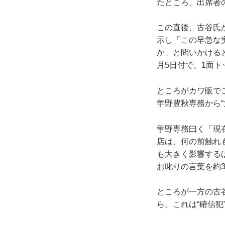
たところ、出席者
この直後、古谷氏
示し「この早急な
か」と問いかける
月5日付で、1面
ところがカワ販で
荢野豊秋専務から“
荢野専務曰く「現
店は、何の前触れ
も大きく影響する
お叱りの言葉を約
ところが一方の古
ら、これは“確信犯