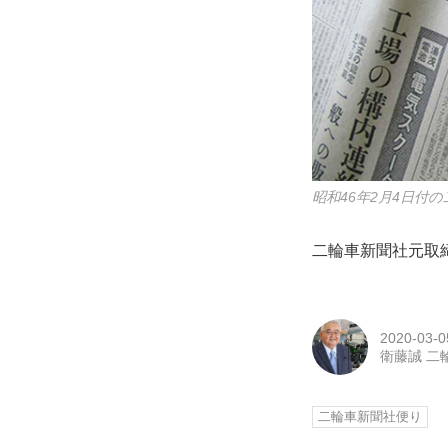
昭和46年2月4日付
二輪車新聞社元取
2020-03-0
衛藤誠 二
二輪車新聞社便り