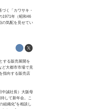
基づく「カワサキ・
971年（昭和46
動の気配を見せてい
心とする販売展開を
など大都市市場で見
売を指向する販売店
田中誠社長）大阪母
招待して新年会。こ
の組織化”を相談し