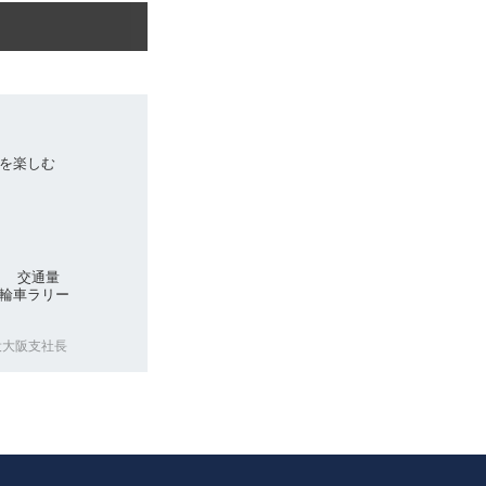
を楽しむ
州 交通量
輪車ラリー
役大阪支社長