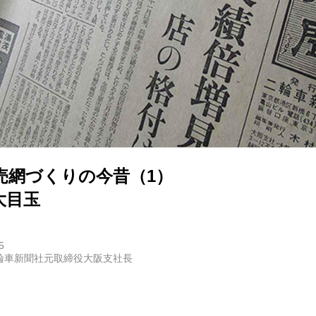
売網づくりの今昔（1）
大目玉
5
輪車新聞社元取締役大阪支社長