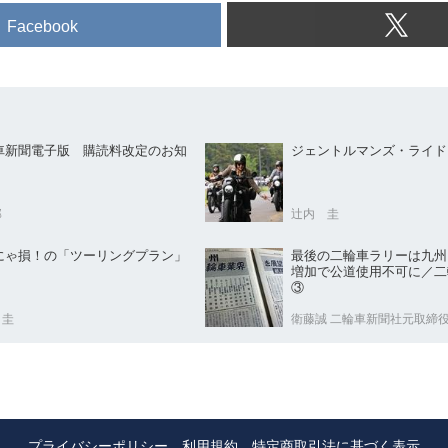
Facebook
車新聞電子版 購読料改定のお知
ジェントルマンズ・ライド
部
辻内 圭
にゃ損！の「ツーリングプラン」
最後の二輪車ラリーは九
増加で公道使用不可に／二
③
 圭
衛藤誠 二輪車新聞社元取締
プライバシーポリシー
利用規約
特定商取引法に基づく表示