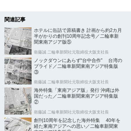
関連記事
ホテルに缶詰で原稿書き 計画から約2カ月
半がかりの創刊10周年記念号／二輪車新
聞東南アジア版⑤
衛藤誠 二輪車新聞社元取締役大阪支社長
ノックダウンにあらず“台中合作” 台湾の
プライド／二輪車新聞東南アジア特集版
③
衛藤誠 二輪車新聞社元取締役大阪支社長
海外特集「東南アジア版」発行 沖縄は外
国だった／二輪車新聞東南アジア特集版
②
衛藤誠 二輪車新聞社元取締役大阪支社長
創刊10周年を記念した海外特集 40年を
経た東南アジアへの思い／二輪車新聞東