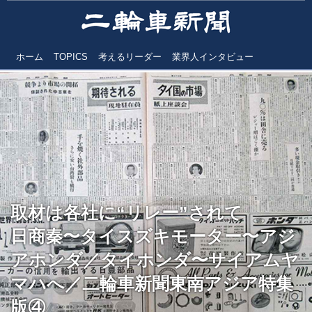
ホーム
TOPICS
考えるリーダー
業界人インタビュー
取材は各社に“リレー”されて
日商秦〜タイスズキモーター〜アジ
アホンダ／タイホンダ〜サイアムヤ
マハへ／二輪車新聞東南アジア特集
版④