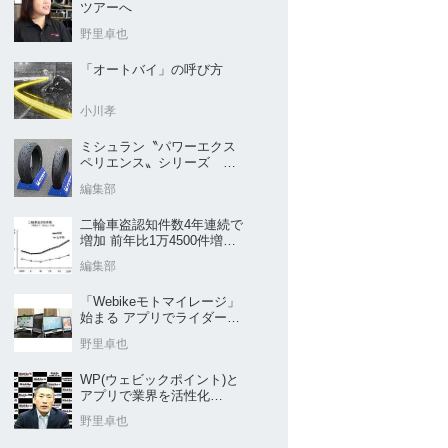
ツアーへ
野里卓也
「オートバイ」の呼び方
小川孝
ミシュラン〝パワーエクス
ペリエンス〟シリーズ
｢POWER5｣など４種を新発
編集部
売
二輪車盗認知件数4年連続で
増加 前年比1万4500件増／
警察庁まとめ
編集部
「Webikeモトマイレージ」
始まる アプリでライダーと
販売店を元気に
野里卓也
WP(ウェビックポイント)と
アプリで業界を活性化
Webike㊦
野里卓也