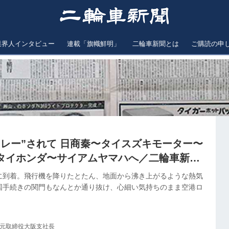
業界人インタビュー
連載「旗幟鮮明」
二輪車新聞とは
ご購読の申
リレー”されて 日商秦〜タイスズキモーター〜
タイホンダ〜サイアムヤマハへ／二輪車新聞
版④
に到着。飛行機を降りたとたん、地面から沸き上がるような熱気
国手続きの関門もなんとか通り抜け、心細い気持ちのまま空港ロ
社元取締役大阪支社長