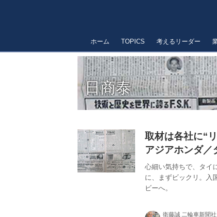
ホーム
TOPICS
考えるリーダー
日商泰
取材は各社に“
アジアホンダ／
東南アジア特集
心細い気持ちで、タイ
に、まずビックリ。入
ビーへ。
衛藤誠 二輪車新聞