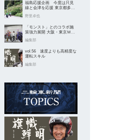
福島応援企画 今度は只見
線と会津を応援 東京都多摩
市の販売店 ヤングオート
野里卓也
「モンスト」とのコラボ施
策強力展開 大阪・東京ＭＣ
ショー2026開催概要発表
編集部
vol.56 速度よりも高精度な
運転スキル
編集部