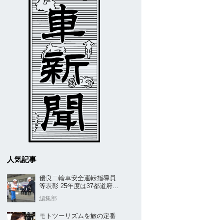
人気記事
優良二輪車安全運転指導員
等表彰 25年度は37都道府県
から42名／全安協二推
編集部
モトツーリズムを旅の定番