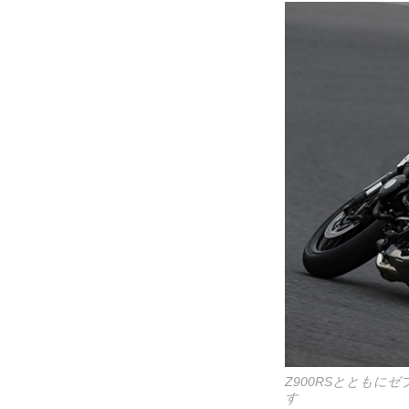
Z900RSととも
す