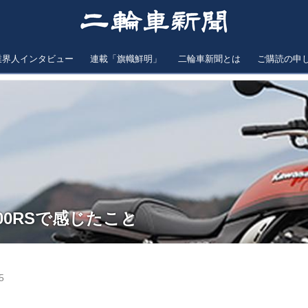
業界人インタビュー
連載「旗幟鮮明」
二輪車新聞とは
ご購読の申
00RSで感じたこと
5