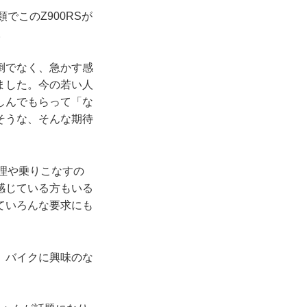
でこのZ900RSが
。
倒でなく、急かす感
ました。今の若い人
しんでもらって「な
そうな、そんな期待
理や乗りこなすの
感じている方もいる
ていろんな要求にも
、バイクに興味のな