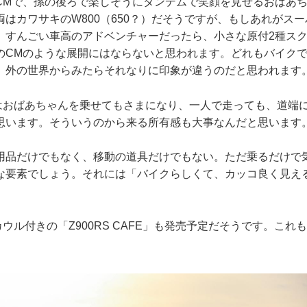
CMで、孫の後ろで楽しそうにタンデムで笑顔を見せるおばあ
はカワサキのW800（650？）だそうですが、もしあれがス
、すんごい車高のアドベンチャーだったら、小さな原付2種ス
のCMのような展開にはならないと思われます。どれもバイク
、外の世界からみたらそれなりに印象が違うのだと思われます
RSはおばあちゃんを乗せてもさまになり、一人で走っても、道端
思います。そういうのから来る所有感も大事なんだと思います
用品だけでもなく、移動の道具だけでもない。ただ乗るだけで
な要素でしょう。それには「バイクらしくて、カッコ良く見え
ニカウル付きの「Z900RS CAFE」も発売予定だそうです。こ