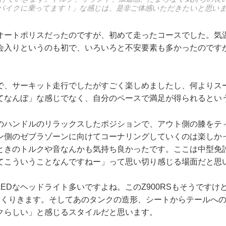
バイクに乗ってます！」な感じは、是非ご体感いただきたいと思い
オートポリスだったのですが、初めて走ったコースでした。気
会入りというのも初で、いろいろと不安要素も多かったのです
で、サーキット走行でしたがすごく楽しめましたし、何よりス
てなんぼ」な感じでなく、自分のペースで満足が得られるとい
のハンドルのリラックスしたポジションで、アウト側の膝をテ
ン側のゼブラゾーンに向けてコーナリングしていくのは楽しか
ときのトルクや音なんかも気持ち良かったです。ここは中型免
てこういうことなんですねー」って思い切り感じる場面だと思
EDなヘッドライト多いですよね。このZ900RSもそうですけ
っくりきます。そしてあのタンクの造形、シートからテールへの
クらしい」と感じるスタイルだと思います。