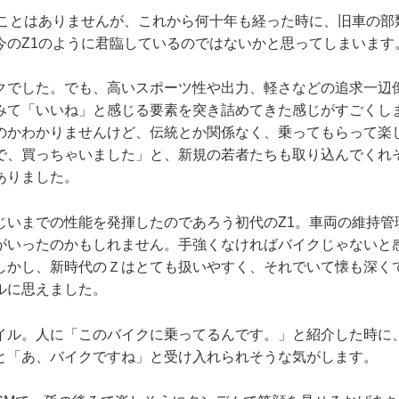
ことはありませんが、これから何十年も経った時に、旧車の部類
今のZ1のように君臨しているのではないかと思ってしまいます
クでした。でも、高いスポーツ性や出力、軽さなどの追求一辺
みて「いいね」と感じる要素を突き詰めてきた感じがすごくし
のかわかりませんけど、伝統とか関係なく、乗ってもらって楽
で、買っちゃいました」と、新規の若者たちも取り込んでくれ
ありました。
じいまでの性能を発揮したのであろう初代のZ1。車両の維持管
がいったのかもしれません。手強くなければバイクじゃないと
しかし、新時代のＺはとても扱いやすく、それでいて懐も深く
ルに思えました。
イル。人に「このバイクに乗ってるんです。」と紹介した時に
と「あ、バイクですね」と受け入れられそうな気がします。