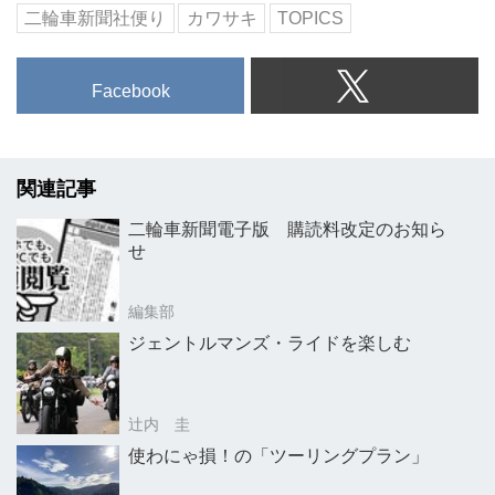
二輪車新聞社便り
カワサキ
TOPICS
Facebook
関連記事
二輪車新聞電子版 購読料改定のお知ら
せ
編集部
ジェントルマンズ・ライドを楽しむ
辻内 圭
使わにゃ損！の「ツーリングプラン」