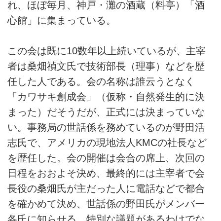
れ、ほぼ毎月、神戸・灘の酒蔵（料亭）「酒
心館」に集まっている。
この会は既に10数年以上続いているが、主宰
者は桑畑禎文氏で技術部長（理事）などを歴
任した人である。会の名称は誰云うとなく
「カワサキ創成会」（仮称・自然発生的に決
まった）だそうだが、正式には決まっていな
い。事務局の世話係を務めているのが野田活
志氏で、アメリカの現地法人KMCの社長など
を歴任した。会の開催は会合の席上、次回の
日程をおおよそ決め、最終的には主宰者で会
長役の桑畑氏が主だった人に電話などで都合
を確かめて決め、世話係の野田氏がメンバー
各氏に知らせる。特別な議題があるわけでな