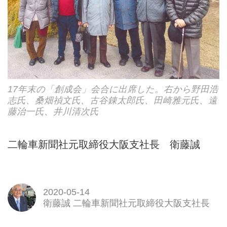
17年末の「創成会」会合に出席した。右から野田浩
志氏、桑畑禎文氏、古谷錬太郎氏、田崎雅元氏、遠
藤治一氏、井川清次氏
二輪車新聞社元取締役大阪支社長 衛藤誠
2020-05-14
衛藤誠 二輪車新聞社元取締役大阪支社長