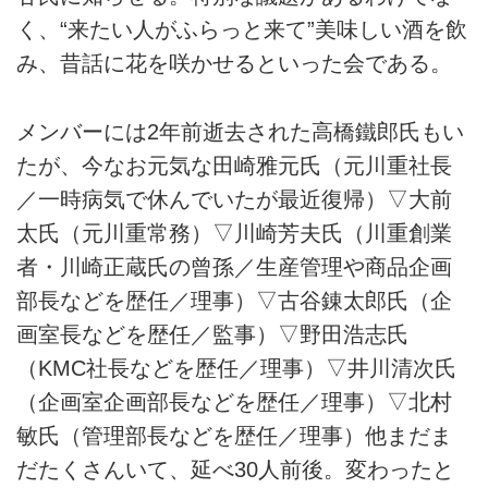
く、“来たい人がふらっと来て”美味しい酒を飲
み、昔話に花を咲かせるといった会である。
メンバーには2年前逝去された高橋鐵郎氏もい
たが、今なお元気な田崎雅元氏（元川重社長
／一時病気で休んでいたが最近復帰）▽大前
太氏（元川重常務）▽川崎芳夫氏（川重創業
者・川崎正蔵氏の曾孫／生産管理や商品企画
部長などを歴任／理事）▽古谷錬太郎氏（企
画室長などを歴任／監事）▽野田浩志氏
（KMC社長などを歴任／理事）▽井川清次氏
（企画室企画部長などを歴任／理事）▽北村
敏氏（管理部長などを歴任／理事）他まだま
だたくさんいて、延べ30人前後。変わったと