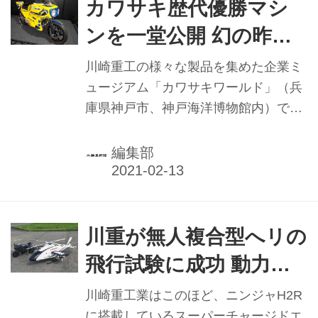
カワサキ歴代優勝マシ
ンを一堂公開 幻の昨年8
耐参戦予定車も披露
川崎重工の様々な製品を集めた企業ミ
ュージアム「カワサキワールド」（兵
庫県神戸市、神戸海洋博物館内）で
は、例年人気のモーターサイクル企画
展を2月9日より開催し、広く話題を集
編集部
めている。開催期間は2月28日まで。
川重が無人複合型へリの
飛行試験に成功 動力源
はニンジャH2R搭載の
川崎重工業はこのほど、ニンジャH2R
に搭載しているスーパーチャージドエ