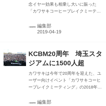
念イヤー効果も相乗し大いに賑った
「カワサキコーヒーブレイクミーティ
ング」（KCBM）は、今年も各地で計
画され、2月には今年第１回が神奈川
編集部
県の大磯ロングビーチで活況開催。続
く先月は西日本エリア初回となる第2
回KCBMを岡山国際サーキットで行
い、地元岡山など中国エリアをはじ
KCBM20周年 埼玉スタ
め、近畿や四国、さらに全国からもカ
ジアムに1500人超
ワサキファンが来場し、コーヒーとと
もに楽しいひと時を過ごした。
カワサキは今年で20周年を迎えた、ユ
ーザー向けイベント「カワサキコーヒ
ーブレイクミーティング」の2018年第
１回を、１月14日、埼玉県さいたま
市・埼玉スタジアム2002東駐車場で開
編集部