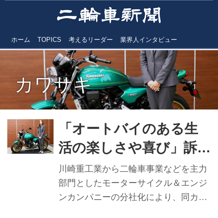
ホーム
TOPICS
考えるリーダー
業界人インタビュー
カワサキ
「オートバイのある生
活の楽しさや喜び」訴求
カワサキモータースジ
川崎重工業から二輪車事業などを主力
ャパン代表取締役社長
部門としたモーターサイクル＆エンジ
ンカンパニーの分社化により、同カン
桐野英子氏インタビュー
パニーの事業部門を承継する新会社カ