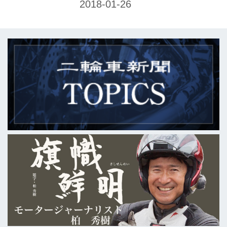
催した。当日は晴天ながら、風が冷た
い厳しい寒さの天候となったが、1000
台を優に超えるカワサキ車両が集結、
伝統のイベントの節目にふさわしい盛
況を博した。来場者数は受付ベースで
1552名を数えた。