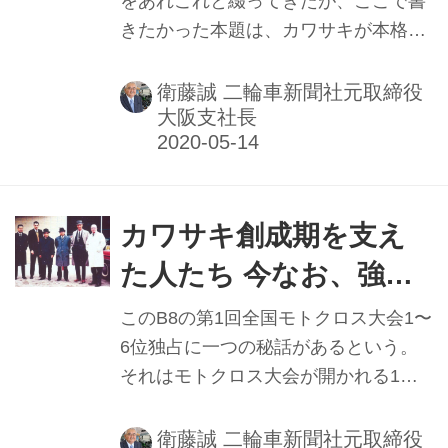
をあれこれと綴ってきたが、ここで書
きたかった本題は、カワサキが本格的
に一貫生産をスタートさせてから約10
年間の激動の時代を支えた“カワサキマ
衛藤誠 二輪車新聞社元取締役
大阪支社長
ン”たちの話である。この時代を生きた
人たちは、現在もなお強い絆で結ば
れ、ほぼ毎月、神戸・灘の酒蔵（料
亭）「酒心館」に集まっている。 この
カワサキ創成期を支え
会は既に10数年以上続いているが、主
宰者は桑畑禎文氏で技術部長（理事）
た人たち 今なお、強い
などを歴任した人である。会の名称は
絆で会合続ける②
このB8の第1回全国モトクロス大会1〜
誰云うとなく「カワサキ創成会」（仮
6位独占に一つの秘話があるという。
称・自然発生的に決まった）だそうだ
それはモトクロス大会が開かれる1年
が、正式には決まっていない。事務局
前の62年11月のことだ。
の世話係を務めているのが野田活志氏
で、アメリカの現地法人KMCの社長な
衛藤誠 二輪車新聞社元取締役