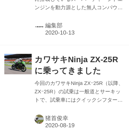
エンジン
ンジンを動力源とした無人コンパウン
ド・ヘリコプター「K-RACER」の飛
行試験に成功した。
編集部
カワサキNinja ZX-25R
に乗ってきました
今回のカワサキNinja ZXｰ25R（以降、
ZXｰ25R）の試乗は一般道とサーキッ
トで、試乗車にはクイックシフターな
どを標準装備するSEモデルが供され
た。一日目は一般道でオートポリスか
猪首俊幸
ら阿蘇のワインディング、山を下りて