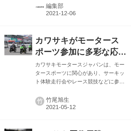
ワサキモータース（本社兵庫県明石
編集部
市、伊藤浩社長）が創立され、10月1
日より本格始動した。その傍らで国内
販売部門を担うカワサキモータースジ
ャパン（KMJ／本社・明石市、桐野英
カワサキがモータース
子社長）では、カワサキモータースの
ポーツ参加に多彩な応援
独立を契機とした事業の持続的成長
策 サーキット初心者か
を、親会社と同様に一層推進するべ
カワサキモータースジャパンは、モー
く、新たな経営トップのもと、顧客に
らトップレーサーまで
タースポーツに関心があり、サーキッ
密着した製品・サービスの提供とブラ
ト体験走行会やレース競技などに参加
広く対象
ンドの強化に全社一丸となって取り組
するライダー（カワサキユーザー）に
み励んでいく。
向けたサポート企画「Kawasaki Team
竹尾旭生
竹
Green Program」（カワサキチームグ
リーンプログラム）を本格的にスター
トする。