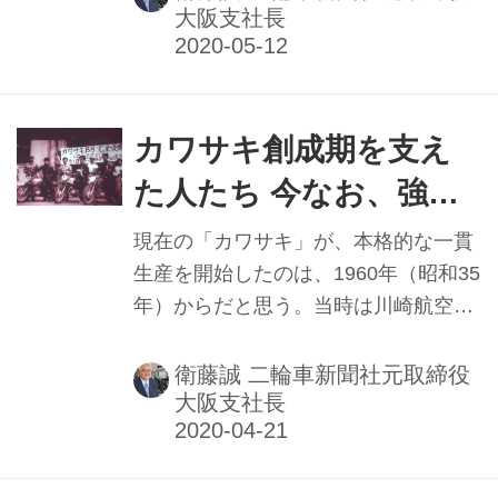
大阪支社長
どを歴任...
カワサキ創成期を支え
た人たち 今なお、強い
絆で会合続ける①
現在の「カワサキ」が、本格的な一貫
生産を開始したのは、1960年（昭和35
年）からだと思う。当時は川崎航空機
工業の発動機事業部。これより2年前
の58年（同33年）に「単車生産準備室
衛藤誠 二輪車新聞社元取締役
大阪支社長
（当時、カワサキでは二輪車を“単
車”と呼んでいた）」が、設置された。
弊紙創刊の1年前である。