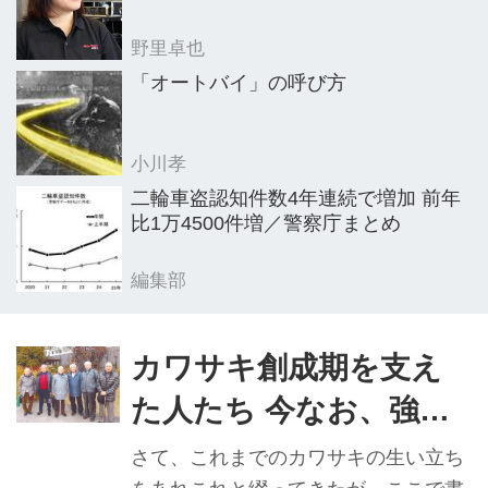
野里卓也
「オートバイ」の呼び方
小川孝
二輪車盗認知件数4年連続で増加 前年
比1万4500件増／警察庁まとめ
編集部
カワサキ創成期を支え
た人たち 今なお、強い
絆で会合続ける③
さて、これまでのカワサキの生い立ち