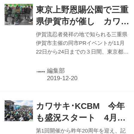
東京上野恩賜公園で三重
県伊賀市が催し カワサ
キNinja人気に
伊賀流忍者発祥の地で知られる三重県
伊賀市主催の同市PRイベントが11月
22日から24日までの３日間、東京都台
東区の上野恩賜公園で盛大に開催。期
間中、忍者をテーマとした多彩なコン
編集部
テンツやステージ、観光物産ブース、
さらにカワサキNinja（実車）も登場す
るなど話題を集めた。
カワサキ･KCBM 今年
も盛況スタート 4月28
日は松山市で
第1回開催から昨年20周年を迎え、記