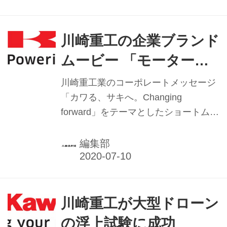
から、一般的な多車線の国道、熊本城
付近の市街地なども走った。
川崎重工の企業ブランド
ムービー 「モーターサ
イクル編」が話題に
川崎重工業のコーポレートメッセージ
「カワる、サキへ。Changing
forward」をテーマとしたショートムー
ビーの最新作、『モーターサイクル
編』がこのほど公開され、広く話題を
編集部
集めている。アメリカでの世界最速を
競うモータースポーツイベントにおい
て、川重グループの技術を結集させた
マシン「Ninja H2」が、世界最速記録
川崎重工が大型ドローン
に挑んだ模様を迫力の映像により披露
の浮上試験に成功