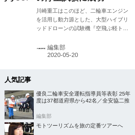
されている。
川崎重工はこのほど、二輪車エンジン
を活用し動力源とした、大型ハイブリ
ッドドローンの試験機『空飛ぶ軽トラ
ック』の浮上試験に成功したと発表し
た。
編集部
人気記事
優良二輪車安全運転指導員等表彰 25年
度は37都道府県から42名／全安協二推
編集部
モトツーリズムを旅の定番ツアーへ