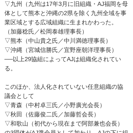
▽九州（九州は17年3月に旧組織・AJ福岡を母
体として熊本と沖縄の2県を除く九州全域を事
業区域とする広域組織に生まれかわった。
（加藤稔氏／松岡泰雄理事長）
▽熊本（中山貴之氏／中川満徳理事長）
▽沖縄（宮城信勝氏／宜野座朝洋理事長）
──以上29協組によってAJは組織化されてい
る。
このほか、法人化されていない任意組織の協
議会として
▽青森（中村卓三氏／小野廣光会長）
▽秋田（佐藤俊二氏／加藤哲会長）
▽和歌山（初代から現在まで阿部兼也会長）
の3団体がAJ準会員として加わり、AJの下に組