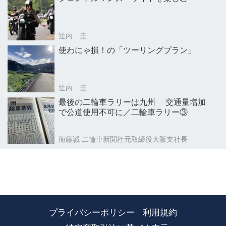
辻内 圭
使わにゃ損！の「ツーリングプラン」
辻内 圭
最後の二輪車ラリーは九州 交通量増加
で公道使用不可に／二輪車ラリー③
衛藤誠 二輪車新聞社元取締役大阪支社長
プライバシーポリシー
利用規約