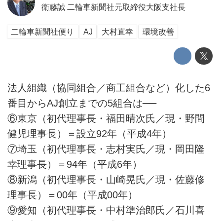
衛藤誠 二輪車新聞社元取締役大阪支社長
二輪車新聞社便り
AJ
大村直幸
環境改善
法人組織（協同組合／商工組合など）化した6
番目からAJ創立までの5組合は──
⑥東京（初代理事長・福田晴次氏／現・野間
健児理事長）＝設立92年（平成4年）
⑦埼玉（初代理事長・志村実氏／現・岡田隆
幸理事長）＝94年（平成6年）
⑧新潟（初代理事長・山崎晃氏／現・佐藤修
理事長）＝00年（平成00年）
⑨愛知（初代理事長・中村準治郎氏／石川喜