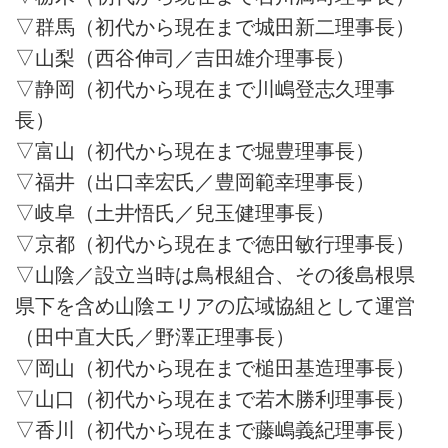
▽群馬（初代から現在まで城田新二理事長）
▽山梨（西谷伸司／吉田雄介理事長）
▽静岡（初代から現在まで川嶋登志久理事
長）
▽富山（初代から現在まで堀豊理事長）
▽福井（出口幸宏氏／豊岡範幸理事長）
▽岐阜（土井悟氏／兒玉健理事長）
▽京都（初代から現在まで徳田敏行理事長）
▽山陰／設立当時は鳥根組合、その後島根県
県下を含め山陰エリアの広域協組として運営
（田中直大氏／野澤正理事長）
▽岡山（初代から現在まで槌田基造理事長）
▽山口（初代から現在まで若木勝利理事長）
▽香川（初代から現在まで藤嶋義紀理事長）