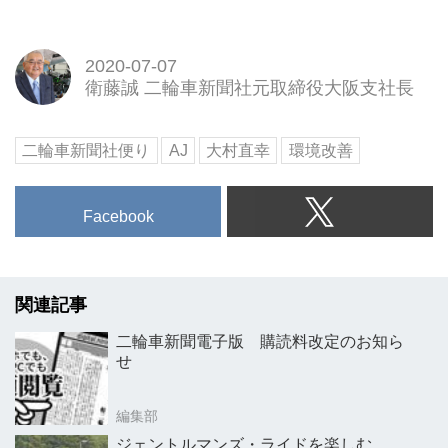
2020-07-07
衛藤誠 二輪車新聞社元取締役大阪支社長
二輪車新聞社便り
AJ
大村直幸
環境改善
Facebook
関連記事
二輪車新聞電子版 購読料改定のお知ら
せ
編集部
ジェントルマンズ・ライドを楽しむ