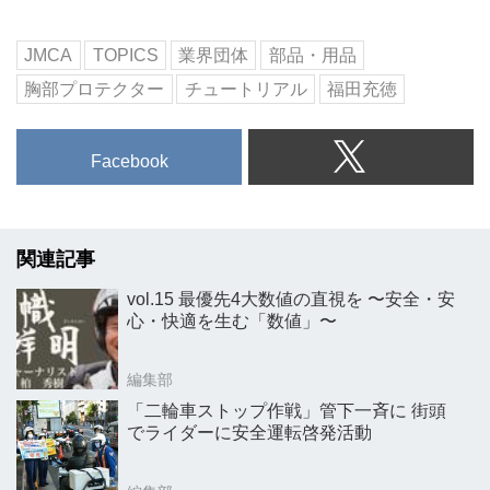
JMCA
TOPICS
業界団体
部品・用品
胸部プロテクター
チュートリアル
福田充徳
Facebook
関連記事
vol.15 最優先4大数値の直視を 〜安全・安
心・快適を生む「数値」〜
編集部
「二輪車ストップ作戦」管下一斉に 街頭
でライダーに安全運転啓発活動