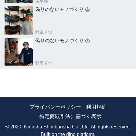
編集部
偽りのないモノづくり ㊤
野里卓也
偽りのないモノづくり ㊦
野里卓也
プライバシーポリシー
利用規約
特定商取引法に基づく表示
© 2020- Nirinsha Shimbunsha Co., Ltd. All rights reserved.
Built on
the dino platform
.