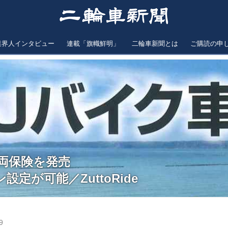
業界人インタビュー
連載「旗幟鮮明」
二輪車新聞とは
ご購読の申
車両保険を発売
定が可能／ZuttoRide
9