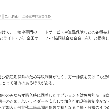
品
ZuttoRide
二輪車専門車両保険
向けて、二輪車専門のロードサービスや盗難保険などの各種会
e（ずっとライド）が、全国オートバイ協同組合連合会（AJ）と提
は少額短期保険のため等級制度がなく、万一補償を受けても翌
にとって魅力のある特長がある。
価格のみならず購入時に固着したオプションも対象可能※一部
同一のため、若いライダーも安心して加入可能③等級制度がな
らず加入が可能④二輪車関連保険で初となる全損・分損の４つ