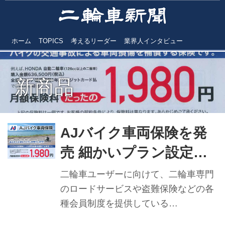
ホーム
TOPICS
考えるリーダー
業界人インタビュー
新商品
AJバイク車両保険を発
売 細かいプラン設定が
可能／ZuttoRide
二輪車ユーザーに向けて、二輪車専門
のロードサービスや盗難保険などの各
種会員制度を提供している
ZuttoRide（ずっとライド）が、全国オ