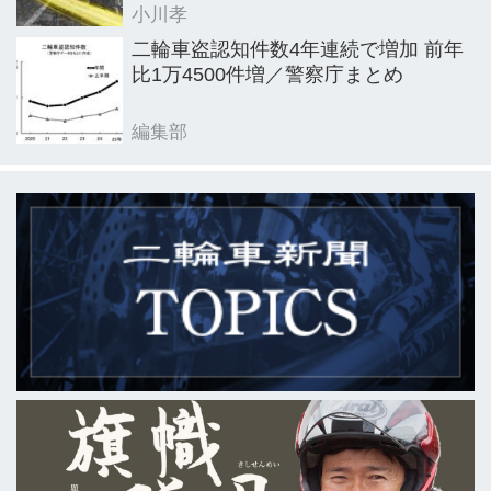
小川孝
二輪車盗認知件数4年連続で増加 前年
比1万4500件増／警察庁まとめ
編集部