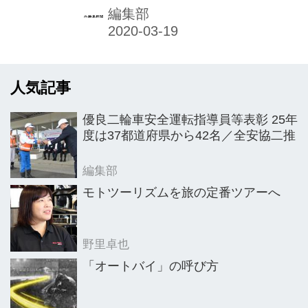
ートバイ協同組合連合会（AJ）と提携
編集部
し、新たに車両保険を販売開始した。
人気記事
優良二輪車安全運転指導員等表彰 25年
度は37都道府県から42名／全安協二推
編集部
モトツーリズムを旅の定番ツアーへ
野里卓也
「オートバイ」の呼び方