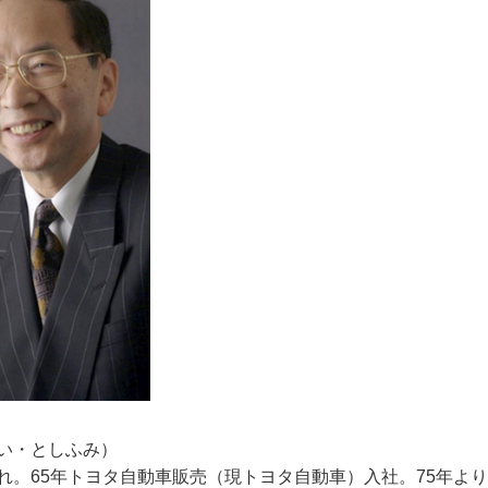
くい・としふみ）
まれ。65年トヨタ自動車販売（現トヨタ自動車）入社。75年よ