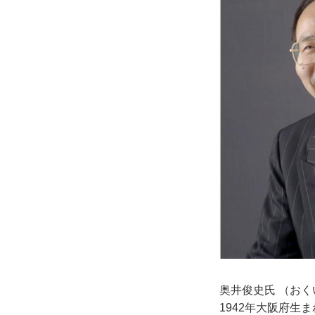
奥井俊史氏 （お
1942年大阪府生