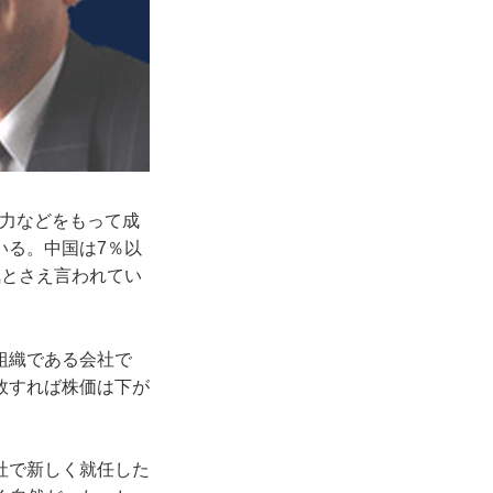
術力などをもって成
いる。中国は7％以
気とさえ言われてい
組織である会社で
敗すれば株価は下が
社で新しく就任した