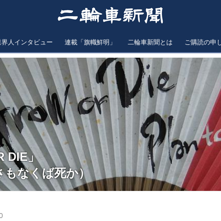
業界人インタビュー
連載「旗幟鮮明」
二輪車新聞とは
ご購読の申
 DIE」
さもなくば死か）
0