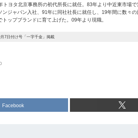
年トヨタ北京事務所の初代所長に就任。83年より中近東市場で
ソンジャパン入社、91年に同社社長に就任し、19年間に数々
でトップブランドに育て上げた。09年より現職。
年10月7日付け号「一字千金」掲載
0
Facebook