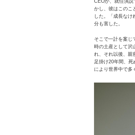
CEOが、就任演説
かし、彼はこのこ
した。「成長なけ
分も害した。
そこで一計を案じて
時の土産として沢
れ、それ以後、親
足掛け20年間、
により世界中で多