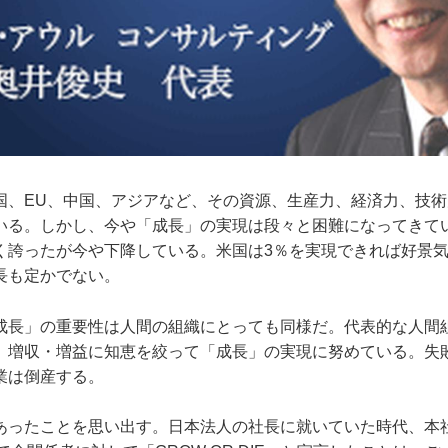
国、EU、中国、アジアなど、その資源、生産力、経済力、技
いる。しかし、今や「成長」の実現は段々と困難になってきて
く誇ったが今や下降している。米国は3％を実現できれば好景
長も定かでない。
成長」の重要性は人間の組織にとっても同様だ。代表的な人間
、増収・増益に知恵を絞って「成長」の実現に努めている。失
業は倒産する。
あったことを思い出す。日本法人の社長に就いていた時代、本