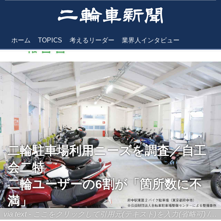
ホーム
TOPICS
考えるリーダー
業界人インタビュー
二輪駐車場利用ニーズを調査／自工
会二特
二輪ユーザーの6割が「箇所数に不
満」
via text - ここをクリックして引用元(テキスト)を入力(省略可) / site.to.link.com - ここをクリックして引用元を入力(省略可)