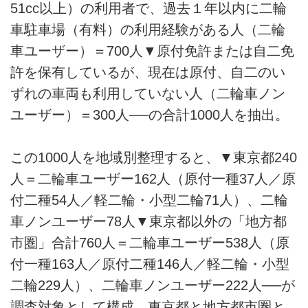
51cc以上）の利用者で、過去１年以内に二輪
車駐車場（有料）の利用経験がある人（二輪
車ユーザー）＝700人▼原付免許または自二免
許を保有しているが、現在は原付、自二のい
ずれの車両も利用していない人（二輪車ノン
ユーザー）＝300人──の合計1000人を抽出。
この1000人を地域別整理すると、▼東京都240
人＝二輪車ユーザー162人（原付一種37人／原
付二種54人／軽二輪・小型二輪71人）、二輪
車ノンユーザー78人▼東京都以外の「地方都
市圏」合計760人＝二輪車ユーザー538人（原
付一種163人／原付二種146人／軽二輪・小型
二輪229人）、二輪車ノンユーザー222人──が
調査対象として構成。東京都と地方都市圏と