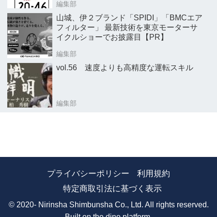
編集部
山城、伊２ブランド「SPIDI」「BMCエア
フィルター」 最新技術を東京モーターサ
イクルショーでお披露目【PR】
編集部
vol.56 速度よりも高精度な運転スキル
編集部
プライバシーポリシー
利用規約
特定商取引法に基づく表示
© 2020- Nirinsha Shimbunsha Co., Ltd. All rights reserved.
Built on
the dino platform
.