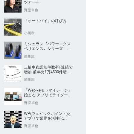
ツアーへ
野里卓也
「オートバイ」の呼び方
小川孝
ミシュラン〝パワーエクス
ペリエンス〟シリーズ
｢POWER5｣など４種を新発
編集部
売
二輪車盗認知件数4年連続で
増加 前年比1万4500件増／
警察庁まとめ
編集部
「Webikeモトマイレージ」
始まる アプリでライダーと
販売店を元気に
野里卓也
WP(ウェビックポイント)と
アプリで業界を活性化
Webike㊦
野里卓也