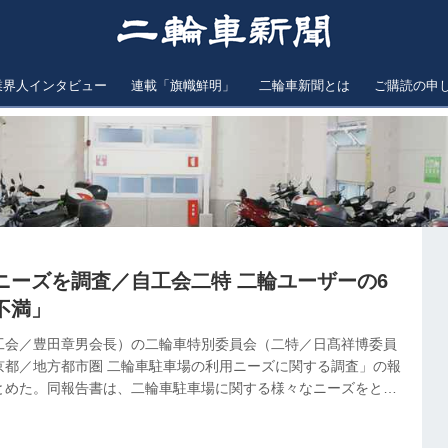
業界人インタビュー
連載「旗幟鮮明」
二輪車新聞とは
ご購読の申
ニーズを調査／自工会二特 二輪ユーザーの6
不満」
工会／豊田章男会長）の二輪車特別委員会（二特／日髙祥博委員
京都／地方都市圏 二輪車駐車場の利用ニーズに関する調査」の報
とめた。同報告書は、二輪車駐車場に関する様々なニーズをとら
ので、主に東京都および地方都市部に在住する二輪車ユーザーら
ート結果をまとめている。これによると、二輪車ユーザーでは「6