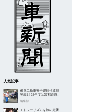
人気記事
優良二輪車安全運転指導員
等表彰 25年度は37都道府県
から42名／全安協二推
編集部
モトツーリズムを旅の定番