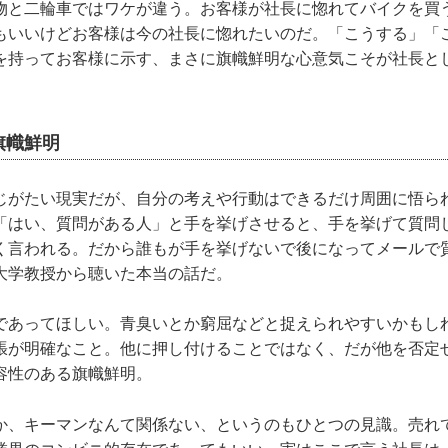
物と二輪車ではワケが違う。お客様が社長に惚れてバイクを買
もいいけどお客様は今の社長に惚れたいのだ。「こうする」「
を持ってお客様に示す、まさに旗幟鮮明な心意気こそが社長と
旗幟鮮明
じがたい現実だが、自分の考えや行動はできるだけ周囲に悟ら
「はい、質問がある人」と手を挙げさせると、手を挙げて質問
く言われる。だから誰もが手を挙げないで後になってメールで
大学教授から聴いた本当の話だ。
であってほしい。青臭いとか窮屈などと捉えられやすいかもし
張が明確なこと。他に押し付けることではなく、だが他を否定
容性のある旗幟鮮明。
か、キーマンなんて関係ない、というのもひとつの見識。売れ