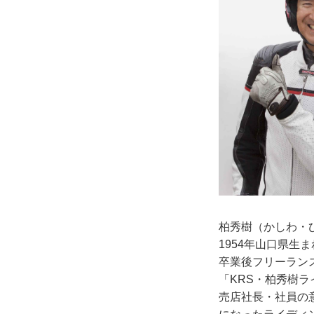
柏秀樹（かしわ
1954年山口県
卒業後フリーラン
「KRS・柏秀樹
売店社長・社員の