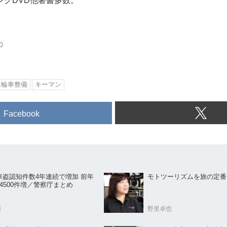
ングDVD他著書多数。
0
二輪車整備
キーマン
Facebook
車盗認知件数4年連続で増加 前年
モトツーリズムを旅の定番
4500件増／警察庁まとめ
部
野里卓也