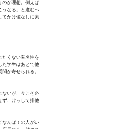
うのが理想。例えば
こうなる」と進むべ
してかけ値なしに素
れたくない匿名性を
した学生はあとで他
質問が寄せられる。
れないが、今こそ必
せず、けっして排他
てなんぼ！の人がい