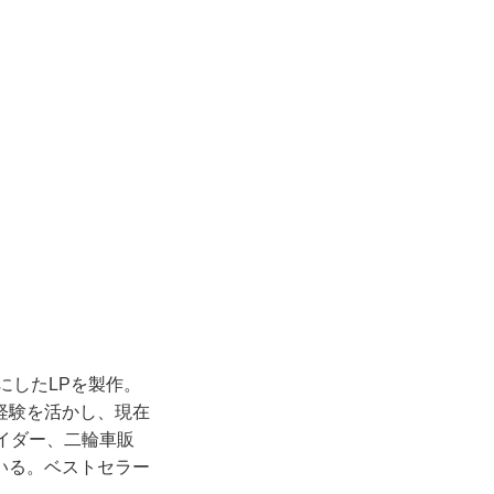
にしたLPを製作。
経験を活かし、現在
イダー、二輪車販
いる。ベストセラー