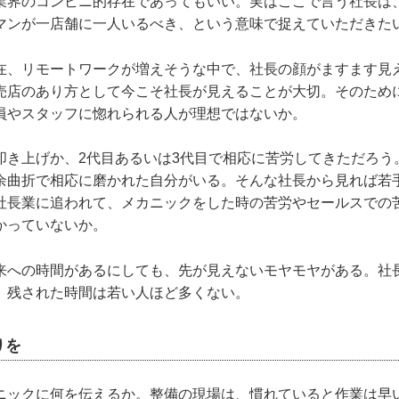
業界のコンビニ的存在であってもいい。実はここで言う社長は
マンが一店舗に一人いるべき、という意味で捉えていただきた
在、リモートワークが増えそうな中で、社長の顔がますます見
売店のあり方として今こそ社長が見えることが大切。そのため
員やスタッフに惚れられる人が理想ではないか。
叩き上げか、2代目あるいは3代目で相応に苦労してきただろう
余曲折で相応に磨かれた自分がいる。そんな社長から見れば若
社長業に追われて、メカニックをした時の苦労やセールスでの
かっていないか。
来への時間があるにしても、先が見えないモヤモヤがある。社
、残された時間は若い人ほど多くない。
りを
ニックに何を伝えるか。整備の現場は、慣れていると作業は早