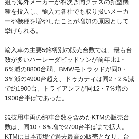
狙う海外メーカーが相次ぎ同クラスの新型機
種を投入し、輸入元各社でも取り扱いメーカ
ーや機種を増やしたことが増加の原因として
挙げられる。
輸入車の主要5銘柄別の販売台数では、最も台
数が多いハーレーダビッドソンが前年比1・
6％減の8800台弱、BMWモトラッドが同0・
3％減の4900台超え、ドゥカティは同2・2％減
で約1900台、トライアンフが同12・7％増の
1900台半ばであった。
競技用車両の納車台数を含めたKTMの販売台
数は、同10・6％増で2700台半ばまで拡大。
KTMは日本市場で過去最高の販売となり、台