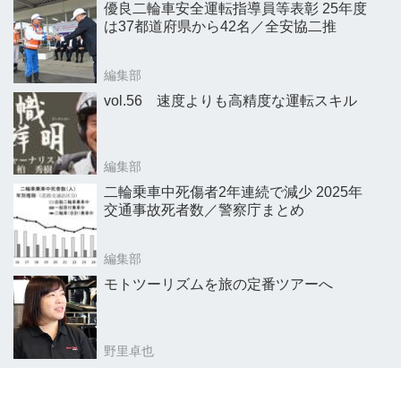
優良二輪車安全運転指導員等表彰 25年度
は37都道府県から42名／全安協二推
編集部
vol.56 速度よりも高精度な運転スキル
編集部
二輪乗車中死傷者2年連続で減少 2025年
交通事故死者数／警察庁まとめ
編集部
モトツーリズムを旅の定番ツアーへ
野里卓也