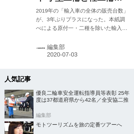
の販売台数を確保したとする。21年は
計2万4768台 対前年
コロナや市場、ユーザーの動向を検証
2019年の「輸入車の全体の販売台数」
しながら、昨年の反省や経験を踏ま
3.3％増
が、3年ぶりプラスになった。本紙調
え、活動の改善と充実を図る考え。新
べによる原付一・二種を除いた輸入車
型車の投入、各活動での深化で販売拡
販売台数がまとまった。小型二輪車と
大への期待は大きい。◇
軽二輪車を合わせた販売台数は、前年
編集部
に比べ3・3％増加し2万4768台となっ
た。16年以来の対前年比での増加とな
る。両クラスで前年を超え、軽二輪車
人気記事
は2桁の増加で近年では大きく伸び
た。10月の消費税増税10％の影響は軽
優良二輪車安全運転指導員等表彰 25年
微であったといえそうだ。
度は37都道府県から42名／全安協二推
編集部
モトツーリズムを旅の定番ツアーへ