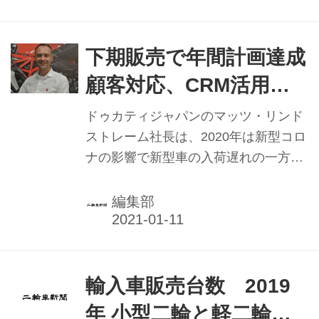
『ス...
トラーダV4、モンスターといった新製
品が素晴らしく、セールスに貢献。ま
た本社のサポートもあり生産・出荷が
下期販売で年間計画達成
順調に進み、納車遅れを極力抑えるこ
顧客対応、CRM活用で
とができた」と語る。
内面成長【ドゥカティ
ドゥカティジャパンのマッツ・リンド
ジャパン】
ストレーム社長は、2020年は新型コロ
ナの影響で新型車の入荷遅れの一方、
コロナ感染予防対策を早期から積極的
に展開、安心して顧客が来店できる対
編集部
策を講じ、新型車の展示ツアーを主要
店舗で実施。導入したCRMシステムは
販売店での活用が予想以上に進み、効
果を上げた。こうした活動で上期の減
輸入車販売台数 2019
少を下期で挽回し、年間では前年並み
年 小型二輪と軽二輪合