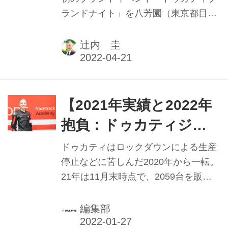
ランドナイト」を八芳園（東京都目黒
区）にて開催。全国から招かれたディ
ーラーやオーナー、関係者VIPやイン
辻内 圭
フルエンサーらは真紅に彩られた会場
で、その世界観に浸った。 会場ではプ
レス向けに新型ストリートファイター
V2、パニガーレV4（22年モデル）が
【2021年実績と2022年
お披露目されたあと、レセプションパ
抱負：ドゥカティジャ
ーティーが開かれた。パーティー冒頭
パン】 急回復を見せた
ではイタリア本社より、クラウディ
ドゥカティはロックダウンによる生産
オ・ドメニカリCEOがビデオメッセー
2021年 22年はイベント
停止などに苦しんだ2020年から一転。
ジで登場。「日本でこのような場を設
21年は11月末時点で、2059台を販
開催およびディラーと
けることができて大変うれしく思いま
売、前年比41％増で推移している。日
の対話を重視
す。《中略》全てのドゥカティ製品に
本法人ドゥカティジャパンのマッツ・
編集部
は、我々のブランドバリューである、
リンドストレーム社長は「ムルティス