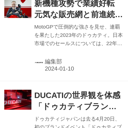
新機種攻勢で業績好転
元気な販売網と前進続け
る ドゥカティジャパ
MotoGPで圧倒的な強さを見せ、連覇
ン マッツ・リンドス
を果たした2023年のドゥカティ。日本
市場でのセールスについては、22年こ
トレーム社長 【2023年
そ「超大変」とした社長のマッツ・リ
実績と2024年抱負】
ンドストレーム氏であったが、23年は
編集部
「ほぼほぼ良いみたい」と、好感触。
DUCATIの世界観を体感
「ドゥカティブランド
ナイト」開催
ドゥカティジャパンは去る4月20日、
初のブランドイベント「ドゥカティブ