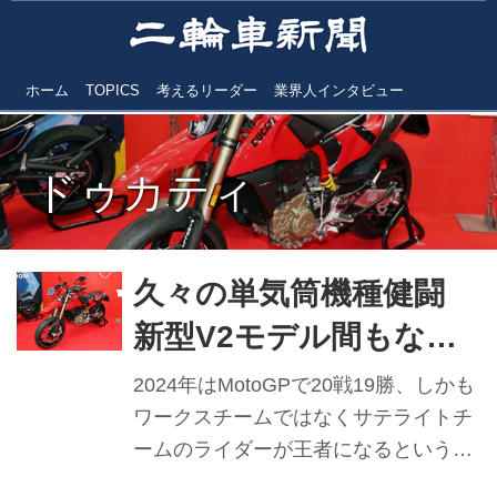
ホーム
TOPICS
考えるリーダー
業界人インタビュー
ドゥカティ
久々の単気筒機種健闘
新型V2モデル間もなく
登場 ドゥカティジャパ
2024年はMotoGPで20戦19勝、しかも
ン マッツ・リンドス
ワークスチームではなくサテライトチ
ームのライダーが王者になるという、
トレーム社長 【2024年
改めてハイレベルな総合力の高さを見