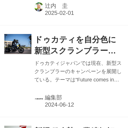
実績と2025年抱負】
せつけたドゥカティ。国内でも鈴鹿8
辻内 圭
耐や全日本ロードレース選手権
JSB1000クラスにおいて速さを見せつ
け、さらにはモトクロスにも進出。Ｍ
Ｘ１イタリア選手権でタイトルを獲得
ドゥカティを自分色に
している。本記事は2025年1月1日発行
新型スクランブラーキ
の本紙「新年特別号」に掲載したもの
ャンペーン 7月28日ま
です。
ドゥカティジャパンでは現在、新型ス
で
クランブラーのキャンペーンを展開し
ている。テーマは"Future comes in
color"。「新しくなった次世代のスク
ランブラードゥカティで自分色の未来
編集部
を見つけよう」と呼びかけている。