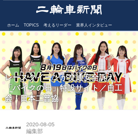
ホーム
TOPICS
考えるリーダー
業界人インタビュー
レースクイーンが交通安全訴え
「バイクの日」特設サイト／自工
会・日本二普協
2020-08-05
編集部