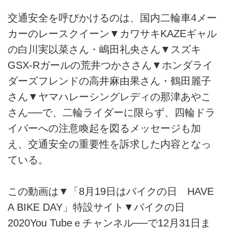
交通安全を呼びかけるのは、国内二輪車4メー
カーのレースクイーン▼カワサキKAZEギャル
の白川実以菜さん・嶋田礼央さん▼スズキ
GSX-Rガールの荒井つかささん▼ホンダライ
ダーズフレンドの高井麻由果さん・鶴田麗子
さん▼ヤマハレーシングレディの那津あやこ
さん──で、二輪ライダーに限らず、四輪ドラ
イバーへの注意喚起を図るメッセージも加
え、交通安全の重要性を訴求した内容となっ
ている。
この動画は▼「8月19日はバイクの日 HAVE
A BIKE DAY」特設サイト▼バイクの日
2020You Tubeｅチャンネル──で12月31日ま