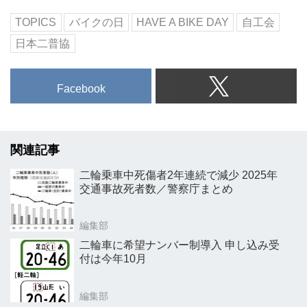
TOPICS
バイクの日
HAVE A BIKE DAY
自工会
日本二普協
Facebook
関連記事
二輪乗車中死傷者2年連続で減少 2025年
交通事故死者数／警察庁まとめ
編集部
二輪車に希望ナンバー制導入 申し込み受
付は今年10月
編集部