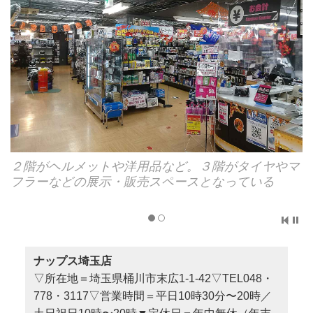
２階がヘルメットや洋用品など。３階がタイヤやマ
フラーなどの展示・販売スペースとなっている
ナップス埼玉店
▽所在地＝埼玉県桶川市末広1-1-42▽TEL048・
778・3117▽営業時間＝平日10時30分〜20時／