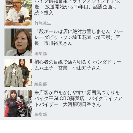
バイク情報番組「ライクアウインド」快
走 放送開始から15年目、話題企画も
続々投入
竹尾旭生
「段ボールは店に絶対放置しません｣ ハー
レーダビッドソン埼玉花園（埼玉県）店
長 市川裕美さん
編集部
初心者の目線で店を明るく ホンダドリー
ム八王子 営業 小山知子さん
編集部
来店客が声をかけやすい雰囲気づくりを
バイク王GLOBO蘇我店 バイクライフア
ドバイザー 大河原明日香さん
編集部