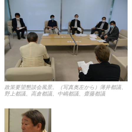
政策要望懇談会風景。（写真奥左から）薄井都議、
野上都議、高倉都議、中嶋都議、齋藤都議