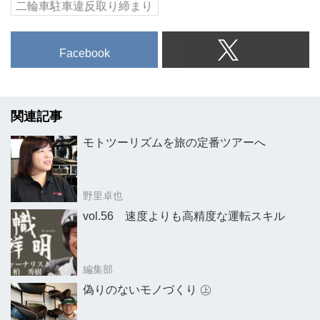
二輪車駐車違反取り締まり
Facebook
関連記事
モトツーリズムを旅の定番ツアーへ
野里卓也
vol.56 速度よりも高精度な運転スキル
編集部
偽りのないモノづくり ㊤