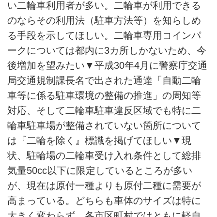
い二輪車利用者が多い。二輪車が利用できる
のならその利用法（駐車方法等）を知らしめ
る手段を示してほしい。二輪車専用コインパ
ークについては都内に3カ所しかないため、今
後増加を望みたい▼平成30年4月に警察庁交通
局交通規制課長名で出された通達「自動二輪
車等に係る駐車環境の整備の推進」の周知等
対応、そして二輪車駐車違反区域でも特に二
輪車駐車場が整備されていない箇所について
は『二輪を除く』標識を掲げてほしい▼現
状、駐輪場の二輪車受け入れ条件として総排
気量50cc以下に限定しているところが多い
が、現在は原付一種よりも原付二種に需要が
高まっている。どちらも車体のサイズは特に
大きく変わらず、各市区町村ではともに軽自