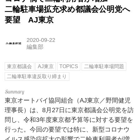
二輪駐車場拡充求め都議会公明党へ
要望 AJ東京
2020-09-22
編集部
東京都議会
AJ東京
TOPICS
二輪車駐車場問題
二輪車駐車違反取り締まり
東京オートバイ協同組合（AJ東京／野間健児
理事長）は、8月27日に東京都議会公明党を訪
問し、令和3年度東京都予算等に対する要望を
行った。今回の要望では特に、新型コロナウ
イルス感染症拡大の影響で二輪車利用者が増