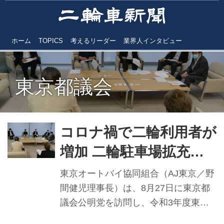
ホーム
TOPICS
考えるリーダー
業界人インタビュー
東京都議会
コロナ禍で二輪利用者が
増加 二輪駐車場拡充求
め都議会公明党へ要望
東京オートバイ協同組合（AJ東京／野
AJ東京
間健児理事長）は、8月27日に東京都
議会公明党を訪問し、令和3年度東京
都予算等に対する要望を行った。今回