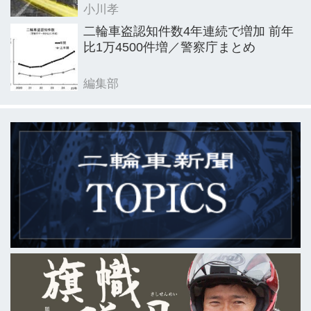
小川孝
二輪車盗認知件数4年連続で増加 前年
比1万4500件増／警察庁まとめ
編集部