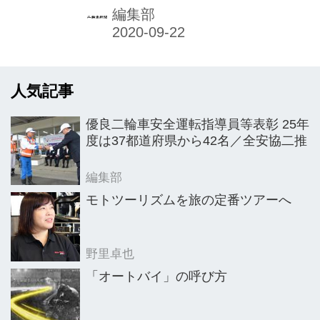
の要望では特に、新型コロナウイルス
編集部
感染症拡大の影響で二輪車利用者が増
えていることから、喫緊の課題として
早急な二輪車駐車対策を求めた。
人気記事
優良二輪車安全運転指導員等表彰 25年
度は37都道府県から42名／全安協二推
編集部
モトツーリズムを旅の定番ツアーへ
野里卓也
「オートバイ」の呼び方