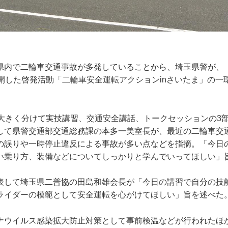
県内で二輪車交通事故が多発していることから、埼玉県警が、
展開した啓発活動「二輪車安全運転アクションinさいたま」の一
は大きく分けて実技講習、交通安全講話、トークセッションの3
して県警交通部交通総務課の本多一美室長が、最近の二輪車交
の誤りや一時停止違反による事故が多い点などを指摘。「今日
い乗り方、装備などについてしっかりと学んでいってほしい」
表して埼玉県二普協の田島和雄会長が「今日の講習で自分の技
ライダーの模範として安全運転を心がけてほしい」旨を述べた
ナウイルス感染拡大防止対策として事前検温などが行われたほ