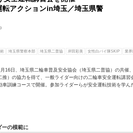
運転アクションin埼玉／埼玉県警
9
術
埼玉県警察本部
埼玉県二普協
岸田彩美
女性白バイ隊SKIP
業界
8月16日、埼玉県二輪車普及安全協会（埼玉県二普協）の共催
二推）の協力を得て、一般ライダー向けの二輪車安全運転講習
動車訓練コースで開催。参加ライダーらが安全運転技術を学ん
ダーの模範に