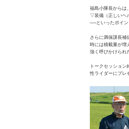
福島小隊長からは
▽装備（正しいヘ
──といったポイ
さらに満保課長補
時には積載量が増
強く呼びかけられ
トークセッション
性ライダーにプレ