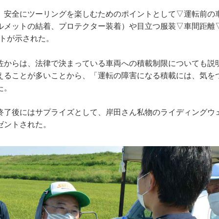
、安全にツーリングを楽しむためのポイントとして▽運転前の
ルメットの結着、プロテクター装着）や目立つ服装▽車間距離
ントが示された。
佐からは、法律で決まっている車両への積載制限についても説
えることが多いことから、「運転の障害になる積載には、気を
た。
終了後にはサプライズとして、岸田さん私物のライディングウ
ゼントされた。