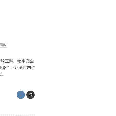
団体
、埼玉県二輪車安全
会をさいたま市内に
だ。