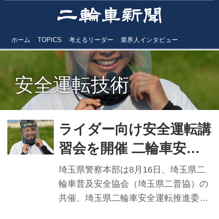
ホーム
TOPICS
考えるリーダー
業界人インタビュー
安全運転技術
ライダー向け安全運転講
習会を開催 二輪車安全
運転アクションin埼玉／
埼玉県警察本部は8月16日、埼玉県二
埼玉県警
輪車普及安全協会（埼玉県二普協）の
共催、埼玉県二輪車安全運転推進委員
会（二推）の協力を得て、一般ライダ