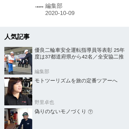
ー向けの二輪車安全運転講習会をさい
編集部
たま市内にある埼玉県警察自動車訓練
コースで開催。参加ライダーらが安全
運転技術を学んだ。
人気記事
優良二輪車安全運転指導員等表彰 25年
度は37都道府県から42名／全安協二推
編集部
モトツーリズムを旅の定番ツアーへ
野里卓也
偽りのないモノづくり ㊦