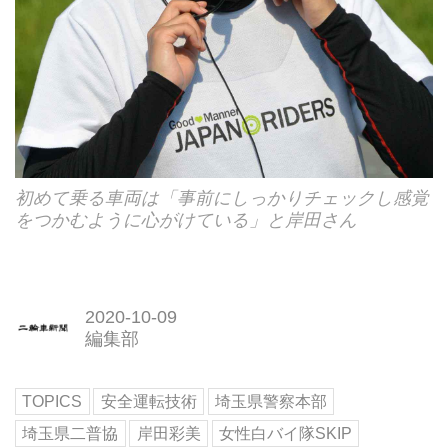
初めて乗る車両は「事前にしっかりチェックし感覚
をつかむように心がけている」と岸田さん
2020-10-09
編集部
TOPICS
安全運転技術
埼玉県警察本部
埼玉県二普協
岸田彩美
女性白バイ隊SKIP