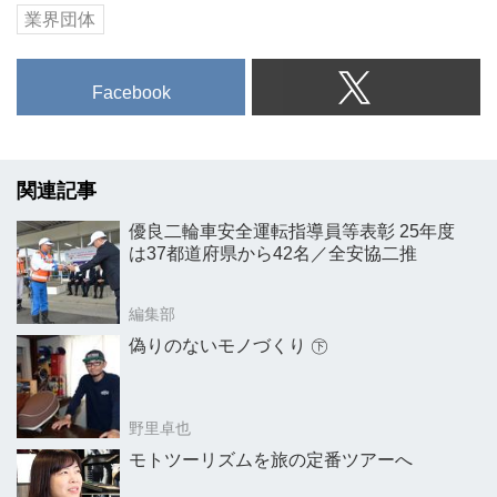
業界団体
Facebook
関連記事
優良二輪車安全運転指導員等表彰 25年度
は37都道府県から42名／全安協二推
編集部
偽りのないモノづくり ㊦
野里卓也
モトツーリズムを旅の定番ツアーへ