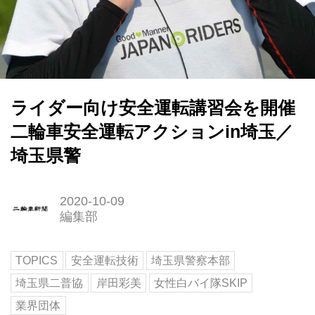
ライダー向け安全運転講習会を開催
二輪車安全運転アクションin埼玉／
埼玉県警
2020-10-09
編集部
TOPICS
安全運転技術
埼玉県警察本部
埼玉県二普協
岸田彩美
女性白バイ隊SKIP
業界団体