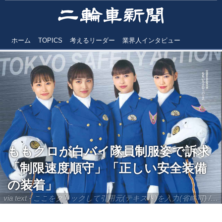
ホーム
TOPICS
考えるリーダー
業界人インタビュー
ももクロが白バイ隊員制服姿で訴求
「制限速度順守」「正しい安全装備
の装着」
via text - ここをクリックして引用元(テキスト)を入力(省略可) / site.to.link.com - ここをクリックして引用元を入力(省略可)