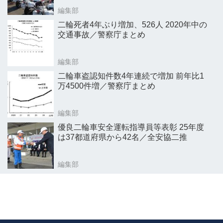
編集部
二輪死者4年ぶり増加、526人 2020年中の
交通事故／警察庁まとめ
編集部
二輪車盗認知件数4年連続で増加 前年比1
万4500件増／警察庁まとめ
編集部
優良二輪車安全運転指導員等表彰 25年度
は37都道府県から42名／全安協二推
編集部