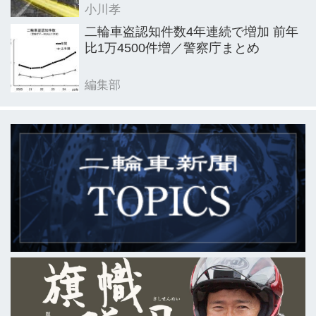
小川孝
二輪車盗認知件数4年連続で増加 前年
比1万4500件増／警察庁まとめ
編集部