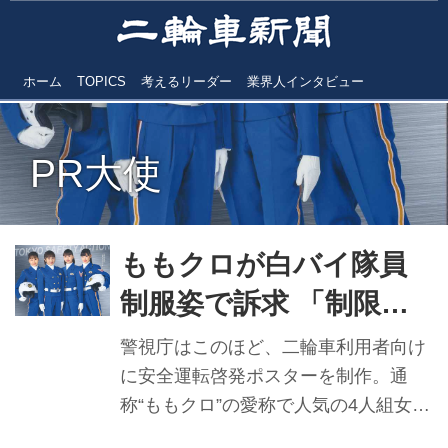
ホーム
TOPICS
考えるリーダー
業界人インタビュー
PR大使
ももクロが白バイ隊員
制服姿で訴求 「制限速
度順守」「正しい安全装
警視庁はこのほど、二輪車利用者向け
備の装着」
に安全運転啓発ポスターを制作。通
称“ももクロ”の愛称で人気の4人組女性
アイドルユニット「ももいろクローバ