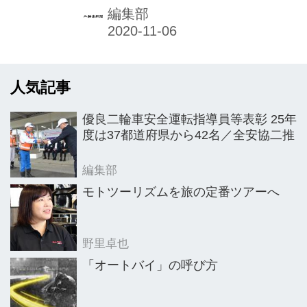
ーZ」が、PR大使として白バイ隊員の
編集部
制服姿で、制限速度順守と正しい安全
装備の装着を呼びかけている。
人気記事
優良二輪車安全運転指導員等表彰 25年
度は37都道府県から42名／全安協二推
編集部
モトツーリズムを旅の定番ツアーへ
野里卓也
「オートバイ」の呼び方