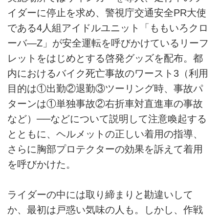
イダーに停止を求め、警視庁交通安全PR大使
である4人組アイドルユニット「ももいろクロ
ーバ—Z」が安全運転を呼びかけているリーフ
レットをはじめとする啓発グッズを配布。都
内におけるバイク死亡事故のワースト3（利用
目的は①出勤②退勤③ツーリング時、事故パ
ターンは①単独事故②右折車対直進車の事故
など）──などについて説明して注意喚起する
とともに、ヘルメットの正しい着用の指導、
さらに胸部プロテクターの効果を訴えて着用
を呼びかけた。
ライダーの中には取り締まりと勘違いして
か、最初は戸惑い気味の人も。しかし、作戦