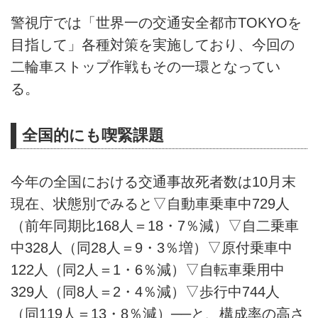
警視庁では「世界一の交通安全都市TOKYOを
目指して」各種対策を実施しており、今回の
二輪車ストップ作戦もその一環となってい
る。
全国的にも喫緊課題
今年の全国における交通事故死者数は10月末
現在、状態別でみると▽自動車乗車中729人
（前年同期比168人＝18・7％減）▽自二乗車
中328人（同28人＝9・3％増）▽原付乗車中
122人（同2人＝1・6％減）▽自転車乗用中
329人（同8人＝2・4％減）▽歩行中744人
（同119人＝13・8％減）──と、構成率の高さ