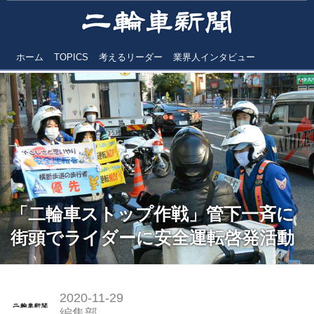
ホーム
TOPICS
考えるリーダー
業界人インタビュー
「二輪車ストップ作戦」管下一斉に
街頭でライダーに安全運転啓発活動
2020-11-29
編集部