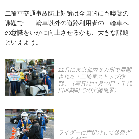
二輪車交通事故防止対策は全国的にも喫緊の
課題で、二輪車以外の道路利用者の二輪車へ
の意識をいかに向上させるかも、大きな課題
といえよう。
11月に東京都内３カ所で展開
された「二輪車ストップ作
戦」（写真は11月10日・千代
田区麹町での実施風景）
ライダーに声掛けして啓発グ