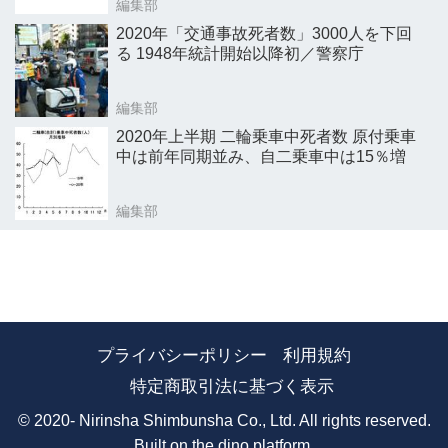
編集部
2020年「交通事故死者数」3000人を下回
る 1948年統計開始以降初／警察庁
編集部
2020年上半期 二輪乗車中死者数 原付乗車
中は前年同期並み、自二乗車中は15％増
編集部
プライバシーポリシー
利用規約
特定商取引法に基づく表示
© 2020- Nirinsha Shimbunsha Co., Ltd. All rights reserved.
Built on
the dino platform
.