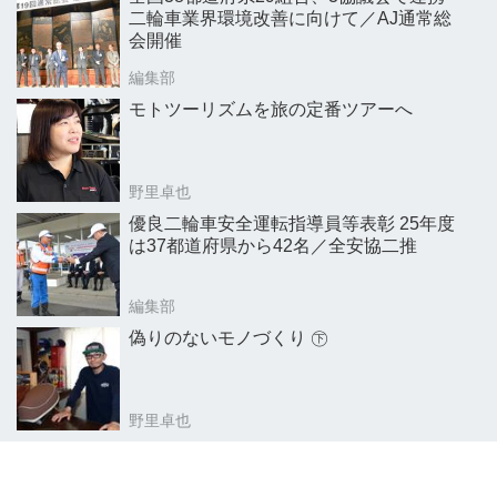
二輪車業界環境改善に向けて／AJ通常総
会開催
編集部
モトツーリズムを旅の定番ツアーへ
野里卓也
優良二輪車安全運転指導員等表彰 25年度
は37都道府県から42名／全安協二推
編集部
偽りのないモノづくり ㊦
野里卓也