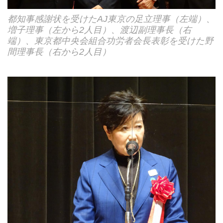
都知事感謝状を受けたAJ東京の足立理事（左端）、
増子理事（左から2人目）、渡辺副理事長（右
端）、東京都中央会組合功労者会長表彰を受けた野
間理事長（右から2人目）