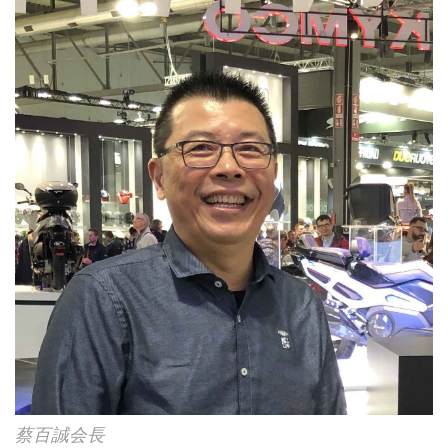
蔡百誠会長