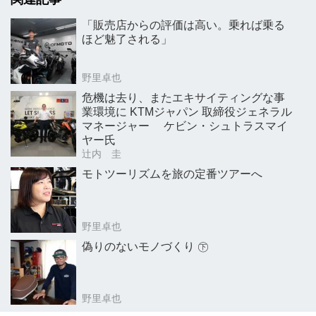
「販売店からの評価は高い。乗れば乗る
ほど魅了される」
野里卓也
危機は去り、またエキサイティングな事
業環境に KTMジャパン 取締役ジェネラル
マネージャー ケビン・シュトラスマイ
ヤー氏
辻内 圭
モトツーリズムを旅の定番ツアーへ
野里卓也
偽りのないモノづくり ㊦
野里卓也