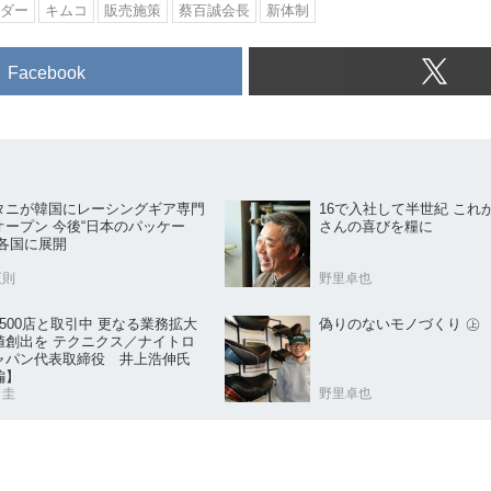
ダー
キムコ
販売施策
蔡百誠会長
新体制
Facebook
タニが韓国にレーシングギア専門
16で入社して半世紀 これ
今後“日本のパッケー
さんの喜びを糧に
を各国に展開
正則
野里卓也
500店と取引中 更なる業務拡大
偽りのないモノづくり ㊤
値創出を テクニクス／ナイトロ
ャパン代表取締役 井上浩伸氏
編】
 圭
野里卓也