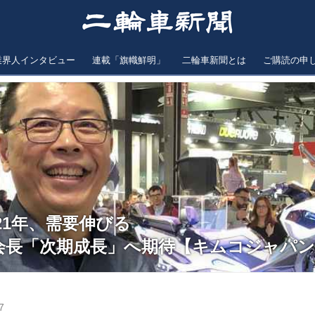
業界人インタビュー
連載「旗幟鮮明」
二輪車新聞とは
ご購読の申
ら21年、需要伸びる
会長「次期成長」へ期待【キムコジャパン
7