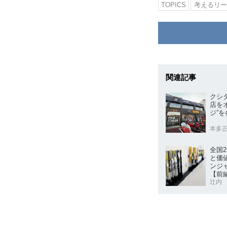
TOPICS
考えるリー
関連記事
クシ
店をオープン 
ジ”
本多
全国2
と価
ンジ
【前
辻内