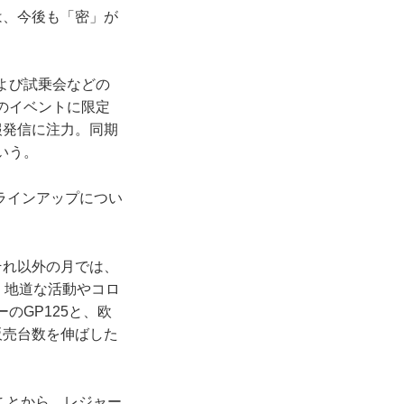
は、今後も「密」が
よび試乗会などの
のイベントに限定
報発信に注力。同期
いう。
ラインアップについ
それ以外の月では、
、地道な活動やコロ
のGP125と、欧
販売台数を伸ばした
ことから、レジャー