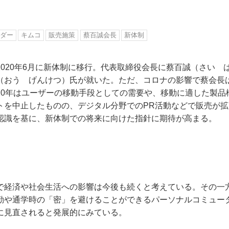
ダー
キムコ
販売施策
蔡百誠会長
新体制
2020年6月に新体制に移行。代表取締役会長に蔡百誠（さい 
（おう げんけつ）氏が就いた。ただ、コロナの影響で蔡会長は
20年はユーザーの移動手段としての需要や、移動に適した製品
トを中止したものの、デジタル分野でのPR活動などで販売が拡
認識を基に、新体制での将来に向けた指針に期待が高まる。
で経済や社会生活への影響は今後も続くと考えている。その一
勤や通学時の「密」を避けることができるパーソナルコミュー
に見直されると発展的にみている。