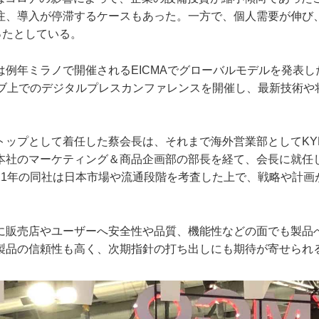
注、導入が停滞するケースもあった。一方で、個人需要が伸び
ったとしている。
例年ミラノで開催されるEICMAでグローバルモデルを発表し
ェブ上でのデジタルプレスカンファレンスを開催し、最新技術や
。
トップとして着任した蔡会長は、それまで海外営業部としてKYM
本社のマーケティング＆商品企画部の部長を経て、会長に就任
21年の同社は日本市場や流通段階を考査した上で、戦略や計画
に販売店やユーザーへ安全性や品質、機能性などの面でも製品
製品の信頼性も高く、次期指針の打ち出しにも期待が寄せられ