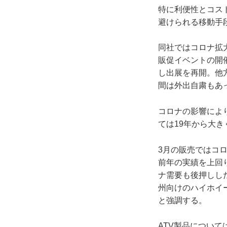
特に利便性とコス
避けられる移動手
同社ではコロナ拡
販促イベントの開
し出展を再開。他
間は外出自粛もあ
コロナの影響によ
ては19年から大
3月の販売ではコ
前年の実績を上回
ナ需要も後押しした
州向けのハイホイ
と強調する。
ATV製品につい