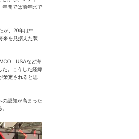
、年間では前年比で
たが、20年は中
将来を見据えた製
CO USAなど海
した。こうした経緯
が策定されると思
への認知が高まった
る。