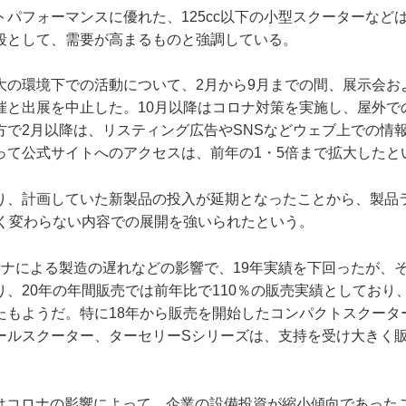
トパフォーマンスに優れた、125cc以下の小型スクーターなど
段として、需要が高まるものと強調している。
大の環境下での活動について、2月から9月までの間、展示会お
催と出展を中止した。10月以降はコロナ対策を実施し、屋外で
方で2月以降は、リスティング広告やSNSなどウェブ上での情
って公式サイトへのアクセスは、前年の1・5倍まで拡大したと
り、計画していた新製品の投入が延期となったことから、製品
きく変わらない内容での展開を強いられたという。
ロナによる製造の遅れなどの影響で、19年実績を下回ったが、
り、20年の年間販売では前年比で110％の販売実績としており
もようだ。特に18年から販売を開始したコンパクトスクーター
ールスクーター、ターセリーSシリーズは、支持を受け大きく
てはコロナの影響によって、企業の設備投資が縮小傾向であった