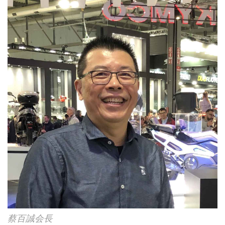
蔡百誠会長