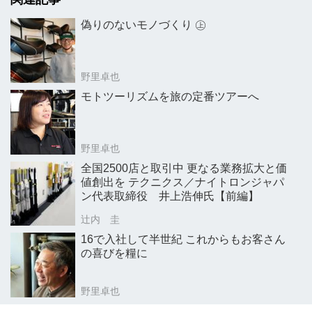
偽りのないモノづくり ㊤
野里卓也
モトツーリズムを旅の定番ツアーへ
野里卓也
全国2500店と取引中 更なる業務拡大と価
値創出を テクニクス／ナイトロンジャパ
ン代表取締役 井上浩伸氏【前編】
辻内 圭
16で入社して半世紀 これからもお客さん
の喜びを糧に
野里卓也