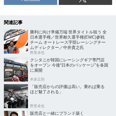
関連記事
勝利に向け準備万端 世界タイトル狙う 全
日本選手権／世界耐久選手権(EWC)参戦
チーム オートレース宇部レーシングチー
ムディレクター／中井貴之氏
野里卓也
クシタニが韓国にレーシングギア専門店
をオープン 今後“日本のパッケージ”を各国
に展開
本多正則
「販売店からの評価は高い。乗れば乗る
ほど魅了される」
野里卓也
販売店と一緒にブランド築く