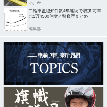
小川孝
二輪車盗認知件数4年連続で増加 前年
比1万4500件増／警察庁まとめ
編集部