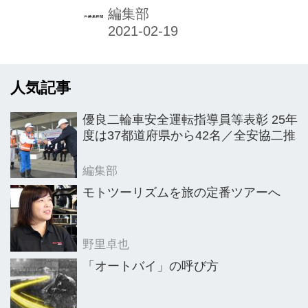
型コロナウイルスの影響で入荷が滞っ
編集部
たものの、秋以降にバックオーダー車
両および新商品が入荷したことで、年
間計画以上の数字を達成したとしてい
人気記事
る。大規模なイベント開催は中止した
一方、ディーラー店頭で個々のユーザ
優良二輪車安全運転指導員等表彰 25年
ーに対応した試乗会を展開し、新たな
度は37都道府県から42名／全安協二推
手ごたえと成果を得たとする。21年も
個別対応の店頭試乗会の充実に注力す
編集部
る考え。イタルジェットも春から夏頃
モトツーリズムを旅の定番ツアーへ
の入荷に期待を寄せている。SWMは
主力機種で競争力ある価格設定に打っ
野里卓也
て出る。
「オートバイ」の呼び方