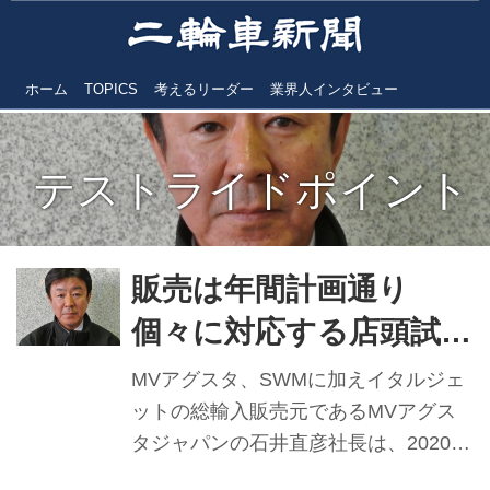
ホーム
TOPICS
考えるリーダー
業界人インタビュー
テストライドポイント
販売は年間計画通り
個々に対応する店頭試乗
会開催【MVアグスタジ
MVアグスタ、SWMに加えイタルジェ
ャパン】
ットの総輸入販売元であるMVアグス
タジャパンの石井直彦社長は、2020年
のMVアグスタ事業では、年前半は新