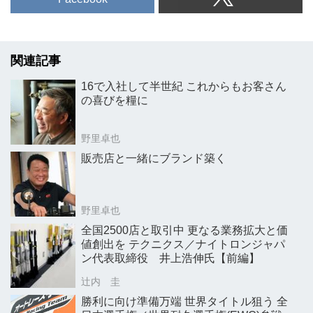
関連記事
16で入社して半世紀 これからもお客さん
の喜びを糧に
野里卓也
販売店と一緒にブランド築く
野里卓也
全国2500店と取引中 更なる業務拡大と価
値創出を テクニクス／ナイトロンジャパ
ン代表取締役 井上浩伸氏【前編】
辻内 圭
勝利に向け準備万端 世界タイトル狙う 全